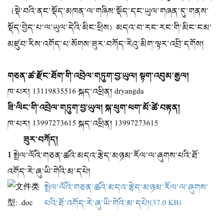
སྡེ་བའི་ནང་སྡོད་མཁན་ལ་གཞིས་སྡོད་དང་ཡུལ་གཞན་དུ་གནས་
（
སྡོད་བྱེད་པ་ལ་ཡུལ་དེའི་མིང་ཕྲིས
མདའ་བ་རང་རང་གི་མིང་ངམ་
）
མཛུབ་རིས་འགོད་པ་སོགས་ཟུར་བཀོད་རེའུ་མིག་ལྟར་འབྲི་དགོས།
གཅན་ཚ་རྫོང་ཐོག་གི་འབྲེལ་གཏུག་བྱ་ཡུལ། སྟག་འབུམ་རྒྱལ།
ཁ་པར། 13119835516 སྐད་འཕྲིན། dryangda
ཟི་ལིང་གི་འབྲེལ་གཏུག་བྱ་ཡུལ། སྐ་ཕུག་ཕག་མོ་ཚེ་བརྟན།
ཁ་པར། 13997273615 སྐད་འཕྲིན། 13997273615
ཟུར་བཀོད།
1
སྤྲེལ་ལོའི་གཅན་ཚའི་མདའ་རྩེད་མཉམ་རོལ་ལ་ཞུགས་པའི་ཐོ་
འགོད་རེ་ཞུ་ཡི་གེའི་མ་དཔེ།
སྤྲེལ་ལོའི་གཅན་ཚའི་མདའ་རྩེད་མཉམ་རོལ་ལ་ཞུགས་
པའི་ཐོ་འགོད་རེ་ཞུ་ཡི་གེའི་མ་དཔེ།(37.0 KB)