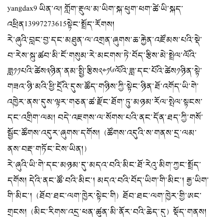
yangdax9 ཡིན་ལ། གློག་རྡུལ་མ་ཡིག་སྐ་ཕུག་ཕག་ཚེ་ཡི་སྐད་
འཕྲིན13997273615སྟེང་སྤྲོད་རོགས།
རེ་ཞུའི་བླང་བྱ་དང་མཐུན་ལ་འགྲན་ཞུགས་ཆ་རྐྱེན་འཛོམས་པའི་སྡེ་
བ་རེས་སྐུ་ཚབ་མི་ངོ་གསུམ་རེ་མངགས་ཏེ་བོད་རྩིས་མེ་སྤྲེལ་ལོའི་
ཟླ༡༡པའི་ཚེས༣ཉིན་ནམ་སྤྱི་རྩིས༢༠༡༦ལོའི་ཟླ་དང་པོའི་ཚེས༡ཉིན་སྟེ་
གཟའ་ཉི་མའི་ཕྱི་དྲོའི་དུས་ཚོད་གཉིས་ཀྱི་སྟེང་ཉིན་ཐོ་འགོད་ཡི་གེ་
འཁྱེར་ནས་དུས་ལྟར་གཅན་ཚ་རྫོང་ཐོག་ཏུ་མཉམ་རོལ་སྤེལ་སྟངས་
དང་འགྲིག་ལམ། བདེ་འཇགས་ལ་སོགས་པའི་ནང་དོན་ཐད་ཀྱི་གསོ་
སྦྱོང་ཚོགས་འདུར་ཞུགས་དགོས།
ཚོགས་འདུའི་ས་གནས་དྲ་ལམ་
（
ནས་བརྡ་གཏོང་ངེས་ཡིན།
）
རེ་ཞུའི་ཡི་གེ་དང་མཉམ་དུ་མདའ་བའི་མིང་ཐོ་རེའུ་མིག་ཀྱང་སྤྲོད་
དགོས། དེའི་ནང་ཚོ་བའི་མིང་། མདའ་བའི་བོད་ཡིག་གི་མིང་། རྒྱ་ཡིག་
གི་མིང་།
ཐོབ་ཐང་ལག་ཁྱེར་སྟེང་གི
ཐོབ་ཐང་ལག་ཁྱེར་གྱི་ཨང་
（
）
གྲངས།
མིང་རིགས་འདྲ་ཕན་ཚུན་མི་ནོར་བའི་ཆེད་དུ
སྡོད་གནས།
（
）