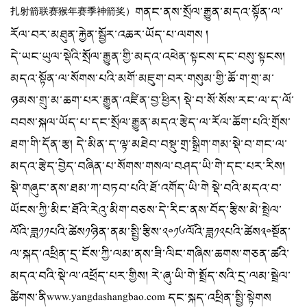
གནང་ནས་སྲོལ་རྒྱུན་མདའ་སྟོན་ལ་
扎射箭联赛猴年赛季神箭奖）
རོལ་བར་མཐུན་རྐྱེན་སྦྱོར་འཆར་ཡོད་པ་ལགས །
དེ་ཡང་ཡུལ་སྡེའི་སྲོལ་རྒྱུན་གྱི་མདའ་འཕེན་སྟངས་དང་བསུ་སྟངས།
མདའ་སྟོན་ལ་སོགས་པའི་མགོ་མཇུག་བར་གསུམ་གྱི་ཆོ་ག་གྲ་མ་
ཉམས་གྲུ་མ་ཆག་པར་རྒྱུན་འཛིན་བྱ་ཕྱིར། སྡེ་བ་སོ་སོས་རང་ལ་ད་ལོ་
བབས་སྐལ་ཡོད་པ་དང་སྲོལ་རྒྱུན་མདའ་རྩེད་ལ་རོལ་ཆོག་པའི་གྲོས་
ཐག་གི་དོན་རྩ། དེ་མིན་ད་ལྟ་མཐེབ་བསྡུ་གྲ་སྒྲིག་གམ་སྡེ་བ་གང་ལ་
མདའ་རྩེད་བྱེད་བཞིན་པ་སོགས་གསལ་བཤད་ཡི་གེ་དང་པར་རིས།
སྡེ་གཞུང་ནས་ཐམ་ཀ་བཏབ་པའི་ཐོ་འགོད་ཡི་གེ སྡེ་བའི་མདའ་བ་
ཡོངས་ཀྱི་མིང་ཐོའི་རེའུ་མིག་བཅས་དེ་རིང་ནས་བོད་རྩིས་མེ་སྤྲེལ་
ལོའི་ཟླ༡༡པའི་ཚེས༡ཉིན་ནམ་སྤྱི་རྩིས་༢༠༡༦ལོའི་ཟླ༡༢པའི་ཚེས༣༠སྔོན་
ལ་སྐད་འཕྲིན་དྲ་ངོས་ཀྱི་ལམ་ནས་ཟི་ལིང་གཞིས་ཆགས་གཅན་ཚའི་
མདའ་བའི་སྡེ་ལ་འཕྲོད་པར་གྱིས། རེ་ཞུ་ཡི་གེ་སྤྲོད་སའི་དྲ་ལམ་སྦྲེལ་
ཚིགས་ནིwww.yangdashangbao.com དང་སྐད་འཕྲིན་སྤྱི་སྟེགས