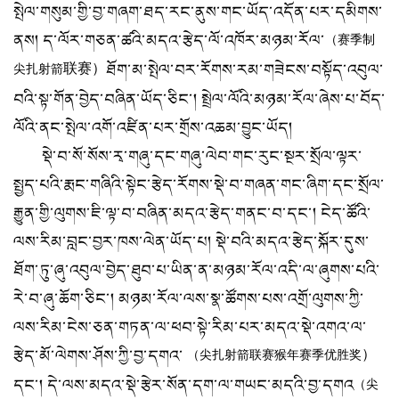
སྤེལ་གསུམ་གྱི་བྱ་གཞག་ཐད་རང་ནུས་གང་ཡོད་འདོན་པར་དམིགས་
ནས། ད་ལོར་གཅན་ཚའི་མདའ་རྩེད་ལོ་འཁོར་མཉམ་རོལ་
（赛季制
联赛）ཐོག་མ་སྤེལ་བར་རོགས་རམ་གཟེངས་བསྟོད་འབུལ་
尖扎射
箭
བའི་སྟ་གོན་བྱེད་བཞིན་ཡོད་ཅིང་། སྤྲེལ་ལོའི་མཉམ་རོལ་ཞེས་པ་བོད་
ལོའི་ནང་སྤེལ་འགོ་འཛིན་པར་གྲོས་འཆམ་བྱུང་ཡོད།
སྡེ་བ་སོ་སོས་རྭ་གཞུ་དང་གཞུ་ལེབ་གང་རུང་སྔར་སྲོལ་ལྟར་
སྤྱད་པའི་རྨང་གཞིའི་སྟེང་རྩེད་རོགས་སྡེ་བ་གཞན་གང་ཞིག་དང་སྲོལ་
རྒྱུན་གྱི་ལུགས་ཇི་ལྟ་བ་བཞིན་མདའ་རྩེད་གནང་བ་དང་། ངེད་ཚོའི་
ལས་རིམ་བླང་བྱར་ཁས་ལེན་ཡོད་པ། སྡེ་བའི་མདའ་རྩེད་སྐོར་དུས་
ཐོག་ཏུ་ཞུ་འབུལ་བྱེད་ཐུབ་པ་ཡིན་ན་མཉམ་རོལ་འདི་ལ་ཞུགས་པའི་
རེ་བ་ཞུ་ཆོག་ཅིང་། མཉམ་རོལ་ལས་སྣ་ཚོགས་པས་འགྲོ་ལུགས་ཀྱི་
ལས་རིམ་ངེས་ཅན་གཏན་ལ་ཕབ་སྟེ་རིམ་པར་མདའ་སྡེ་འགའ་ལ་
རྩེད་མོ་ལེགས་ཤོས་ཀྱི་བྱ་དགའ་
）
（尖扎射箭联赛猴年赛季优胜奖
དང་། དེ་ལས་མདའ་སྡེ་རྩེར་སོན་དག་ལ་གཡང་མདའི་བྱ་དགའ
（尖