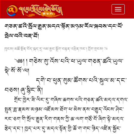
切
换
གཅན་ཚའི་སྲོལ་རྒྱུན་མདའ་སྟོན་མཉམ་རོལ་སྐབས་དང་པོ་
导
སྤེལ་བའི་བརྡ་ཐོ།
航
ཁུངས། མཚོ་སྔོན་བོད་སྐད་དྲ་ལམ་རྒྱང་སྒྲོག་བརྙན་འཕྲིན་ཁང་། ཀློག་གྲངས།
76
༄༅། །
གཅེས་སུ་འོས་པའི་ཕ་ཡུལ་གཅན་ཚའི་ཡུལ་
སྡེ་སོ་སོ་ལ།
དགེ་བ་ཕུན་སུམ་ཚོགས་པའི་སྐུལ་མ་དང་
བཅས། ཞུ་སྙིང་ནི།
གྲོང་ཁྱེར་ཟི་ལིང་དུ་གཞིས་ཆགས་པའི་གཅན་ཚའི་མདའ་དགའ་
སྤུན་ཟླ་རྣམས་མཉམ་འཛོམས་ཐོག་ཕ་མེས་ནས་བརྒྱུད་འོངས་ཤིང་
རང་ཅག་གི་སྲོལ་རྒྱུན་རིག་གནས་ཀྱི་ཆ་ལག་གཙོ་བོ་ཞིག་སྟེ་མདའ་
རྩེད་དང་། ཁྱད་པར་དུ་མདའ་སྟོན་གྱི་ཆོ་ག་གང་ཉིད་འཛིན་སྐྱོང་