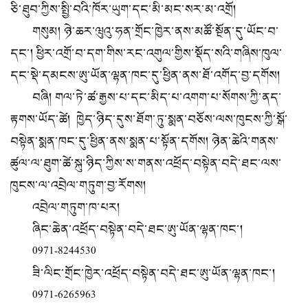
ཅི་ཐུབ་ཀྱིས་སྤྱི་བའི་ཁོར་ཡུག་དང་མི་མང་སར་མ་འགྲོ།
གསུམ། ཉེ་ཆར་ཝུའུ་ཧན་གྲོང་ཁྱེར་ནས་མཚོ་སྔོན་དུ་ཡོང་བ་
དང་། ཕྱིར་འགྲོ་བ་དག་གིས་རང་འགུལ་གྱིས་སྡོད་སའི་གཞིས་ཁུལ་
དང་སྡེ་དམངས་ཨུ་ཡོན་ལྷན་ཁང་དུ་ཕྱིན་ནས་ཐོ་འགོད་བྱ་དགོས།
བཞི། གལ་ཏེ་ཚ་རྒྱས་པ་དང་མིད་པ་འགག་པ་སོགས་ཀྱི་ནད་
རྟགས་ཡོད་ཚེ། ཁྱེད་ཉིད་དུས་ཐོག་ཏུ་སྨན་བཅོས་ལས་ཁུངས་ཀྱི་སྒོ་
བསྟེན་སྨན་ཁང་དུ་ཕྱིན་ནས་སྨན་པ་སྟོན་དགོས། ཉེན་ཆེའི་གནས་
ཚུལ་ལ་ཐུག་ཚེ་སྐུ་ཉིད་ཀྱིས་ས་གནས་འཕྲོད་བསྟེན་བདེ་ཐང་ལས་
ཁུངས་ལ་འབྲེལ་གཏུག་བྱ་རོགས།
འབྲེལ་གཏུག་ཁ་པར།
ཞིང་ཆེན་འཕྲོད་བསྟེན་བདེ་ཐང་ཨུ་ཡོན་ལྷན་ཁང་།
0971-8244530
ཟི་ལིང་གྲོང་ཁྱེར་འཕྲོད་བསྟེན་བདེ་ཐང་ཨུ་ཡོན་ལྷན་ཁང་།
0971-6265963