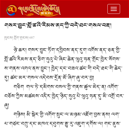
切
换
གསར་བྱུང་གློ་ཚའི་རིམས་ནད་ཀྱི་བདེ་ཐང་གསལ་བརྡ།
导
航
ཁུངས། ཀློག་གྲངས།
687
ཉེ་ཆར། གསར་བྱུང་ཏོག་དབྱིབས་ནད་དུག་འགོས་ནད་ཅན་གྱི་
གློ་ཚའི་རིམས་ནད་ཅིག་ཧུའུ་པེ་ཞིང་ཆེན་ཝུའུ་ཧན་གྲོང་ཁྱེར་སོགས་
ས་གནས་འགའ་ནས་བྱུང་། ཁྱེད་དང་བཟའ་ཚང་གི་བདེ་ཐང་གི་ཆེད་
དུ། ཚང་མར་གསལ་འདེབས་དྲོན་མོ་ཞིག་ཞུ་བར་བྱ།
གཅིག གལ་ཏེ་དམིགས་བསལ་གྱི་གནས་ཚུལ་མེད་ན། འགོག་
བཅོས་ཀྱིས་མཚམས་འདིར་ཁྱེད་ཉིད་ཧུའུ་པེ་ཝུའུ་ཧན་དུ་མི་འགྲོ་བར་
ཞུ།
གཉིས། མི་སྒེར་གྱི་འགོག་སྲུང་ལ་མཉམ་འཇོག་བྱས་ནས། ལག་
པ་གཙང་བཀྲུ་དང་མཁའ་དབུགས་རྒྱུ་རུ་འཇུག་དགོས་ལ། གང་ནུས་