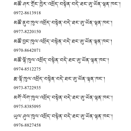
མཚོ་ཤར་གྲོང་ཁྱེར་འཕྲོད་བསྟེན་བདེ་ཐང་ཨུ་ཡོན་ལྷན་ཁང་།
0972-8613918
མཚོ་ནུབ་ཁུལ་འཕྲོད་བསྟེན་བདེ་ཐང་ཨུ་ཡོན་ལྷན་ཁང་།
0977-8220150
མཚོ་བྱང་ཁུལ་འཕྲོད་བསྟེན་བདེ་ཐང་ཨུ་ཡོན་ལྷན་ཁང་།
0970-8642071
མཚོ་ལྷོ་ཁུལ་འཕྲོད་བསྟེན་བདེ་ཐང་ཨུ་ཡོན་ལྷན་ཁང་།
0974-8512275
རྨ་ལྷོ་ཁུལ་འཕྲོད་བསྟེན་བདེ་ཐང་ཨུ་ཡོན་ལྷན་ཁང་།
0973-8722935
མགོ་ལོག་ཁུལ་འཕྲོད་བསྟེན་བདེ་ཐང་ཨུ་ཡོན་ལྷན་ཁང་།
0975-8385095
ཡུལ་ཤུལ་ཁུལ་འཕྲོད་བསྟེན་བདེ་ཐང་ཨུ་ཡོན་ལྷན་ཁང་།
0976-8827458