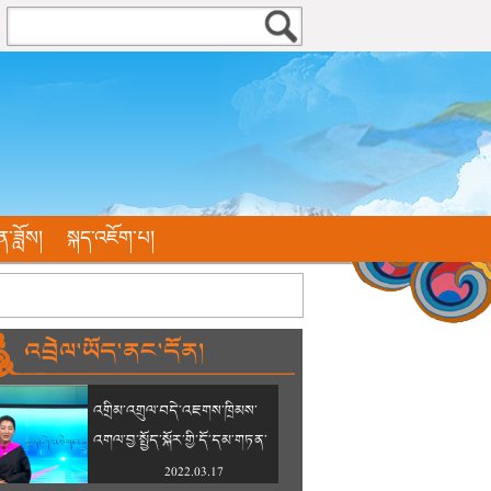
ན་ཟློས།
སྐད་འཇོག་པ།
འབྲེལ་ཡོད་ནང་དོན།
འགྲིམ་འགྲུལ་བདེ་འཇགས་ཁྲིམས་
འགལ་བྱ་སྤྱོད་སྐོར་གྱི་དོ་དམ་གཏན་
འབེབས་བྱེད་ཐབས།
2022.03.17