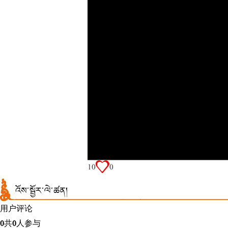
1
0
0
འོས་སྦྱོར་ལེ་ཚན།
用户评论
0
共
0
人参与