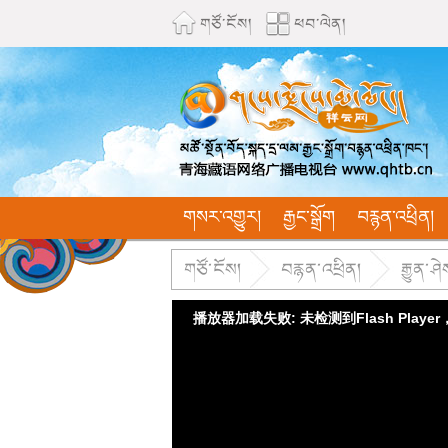
གཙོ་ངོས།
ཕབ་ལེན།
གསར་འགྱུར།
རྒྱང་སྒྲོག
བརྙན་འཕྲིན།
གཙོ་ངོས།
བརྙན་འཕྲིན།
རྒྱུན་ཤ
播放器加载失败: 未检测到Flash Playe