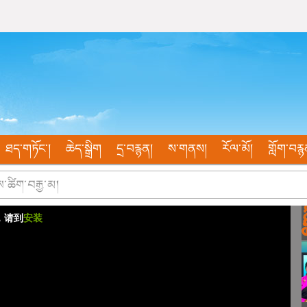
ཐད་གཏོང་།
ཆེད་སྒྲིག
དྲ་བརྙན།
ས་གནས།
རོལ་མོ།
གློག་བརྙ
ེས་ཚིག་བརྒྱ་མ།
r，请到
安装