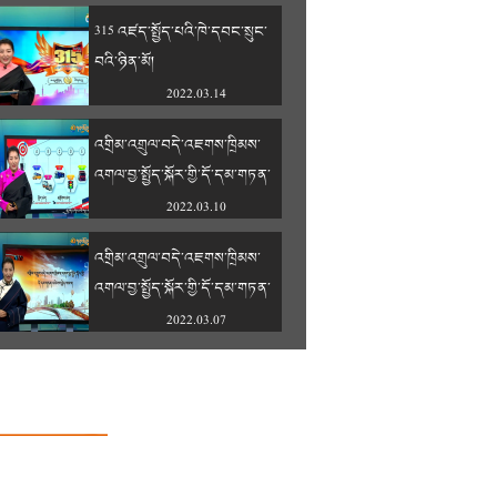
315 འཛད་སྤྱོད་པའི་ཁེ་དབང་སྲུང་
བའི་ཉིན་མོ།
2022.03.14
འགྲིམ་འགྲུལ་བདེ་འཇགས་ཁྲིམས་
འགལ་བྱ་སྤྱོད་སྐོར་གྱི་དོ་དམ་གཏན་
འབེབས་བྱེད་ཐབས།
2022.03.10
འགྲིམ་འགྲུལ་བདེ་འཇགས་ཁྲིམས་
འགལ་བྱ་སྤྱོད་སྐོར་གྱི་དོ་དམ་གཏན་
འབེབས་བྱེད་ཐབས།
2022.03.07
འགྲིམ་འགྲུལ་བདེ་འཇགས་ཁྲིམས་
འགལ་བྱ་སྤྱོད་སྐོར་གྱི་དོ་དམ་གཏན་
འབེབས་བྱེད་ཐབས།
2022.02.28
སློབ་འགོ་ཚུགས་དུས་ཀྱི་མཉམ་འཇོག་