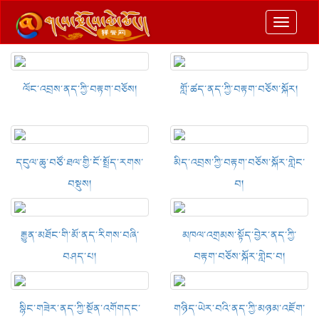
切
换
导
航
ལོང་འབྲས་ནད་ཀྱི་བརྟག་བཅོས།
གློ་ཚད་ནད་ཀྱི་བརྟག་བཅོས་སྐོར།
དངུལ་ཆུ་བཙོ་ཐལ་གྱི་ངོ་སྤྲོད་རགས་
མིད་འབྲས་ཀྱི་བརྟག་བཅོས་སྐོར་གླེང་
བསྡུས།
བ།
རྒྱུན་མཐོང་གི་མོ་ནད་རིགས་བཞི་
མཁལ་འགྲམས་སྟོད་བྱེར་ནད་ཀྱི་
བཤད་པ།
བརྟག་བཅོས་སྐོར་གླེང་བ།
སྙིང་གཟེར་ནད་ཀྱི་སྔོན་འགོགདང་
གཉིད་ཡེར་བའི་ནད་ཀྱི་མཉམ་འཇོག་