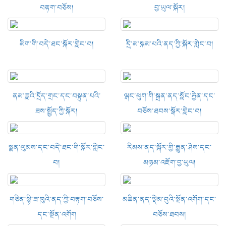
བརྟག་བཅོས།
བྱ་ཡུལ་སྐོར།
མིག་གི་བདེ་ཐང་སྐོར་གླེང་བ།
དྲི་མ་སྐམ་པའི་ནད་ཀྱི་སྐོར་གླེང་བ།
ནམ་ཟླའི་དྲོད་གྲང་དང་བསྟུན་པའི་
ལྒང་ཕུག་གི་སྐྲན་ནད་སློང་རྐྱེན་དང་
ཟས་སྤྱོད་ཀྱི་སྐོར།
བཅོས་ཐབས་སྒོར་གླེང་བ།
སྨན་ལུམས་དང་བདེ་ཐང་གི་སྐོར་གླེང་
རིམས་ནད་སྐོར་གྱི་རྒྱུན་ཤེས་དང་
བ།
མཉམ་འཇོག་བྱ་ཡུལ།
གཅིན་སྙི་ཟ་ཁུའི་ནད་ཀྱི་བརྟག་བཅོས་
མཆིན་ནད་ལྡེམ་བུའི་སྔོན་འགོག་དང་
དང་སྔོན་འགོག
བཅོས་ཐབས།