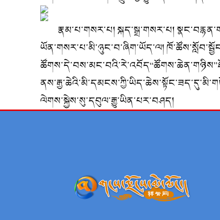
རྣམ་པ་གསར་པ། སྐད་སྒྲ་གསར་པ། སྣང་བརྙན་
ཡོན་གསར་པ་མི་ཉུང་བ་ཞིག་ཡོད་ལ། ཁོ་ཚོས་སློབ་སྦྱ
ཚོགས་དེ་བས་མང་བའི་རེ་འབོད“ཚོགས་ཆེན་གཉིས”ཐོག
ནས་རྒྱ་ཆེའི་མི་དམངས་ཀྱི་ཡིད་ཆེས་སྟོང་ཟད་དུ་མི
ལེགས་སྐྱེས་སུ་དབུལ་རྒྱུ་ཡིན་པར་བཤད།