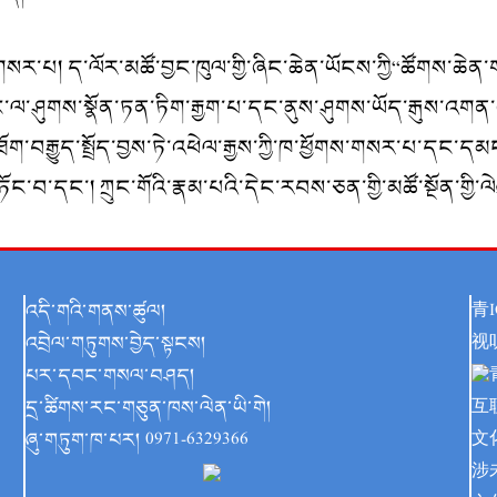
གསར་པ། ད་ལོར་མཚོ་བྱང་ཁུལ་གྱི་ཞིང་ཆེན་ཡོངས་ཀྱི“ཚོགས་ཆ
ོང་ལ་ཤུགས་སྣོན་ཏན་ཏིག་རྒྱག་པ་དང་ནུས་ཤུགས་ཡོད་རྒུས་འགན་འ
་བརྒྱུད་སྤྲོད་བྱས་ཏེ་འཕེལ་རྒྱས་ཀྱི་ཁ་ཕྱོགས་གསར་པ་དང་དམ
་གཏོང་བ་དང་། ཀྲུང་གོའི་རྣམ་པའི་དེང་རབས་ཅན་གྱི་མཚོ་སྔོན་ག
འདི་གའི་གནས་ཚུལ།
青I
འབྲེལ་གཏུགས་བྱེད་སྟངས།
视
པར་དབང་གསལ་བཤད།
དྲ་ཚིགས་རང་གཅུན་ཁས་ལེན་ཡི་གེ།
互
ཞུ་གཏུག་ཁ་པར། 0971-6329366
文
涉未