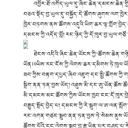
འབྱོར་ཐོ་འགོད་ཡུལ་དུ་ཞིང་ཆེན་དམངས་ཆེན་གྱི་
བཅའ་སྡོད་བྱ་ཡུལ་དུ་བསྐྱོད་དེ་ཚོགས་ཞུགས་ལག་ཁྱེ
ཁྱེར་བཏགས་ནས་ཚོགས་འདུའི་ཡིག་ཆར་ལྟ་ཀློག་བྱེད་པ
དམངས་ཀྱི་འདོད་བློ། རང་ཉིད་ཀྱི་དོ་ཁུར་བྱ་ཡུལ་གཙ
ཐེངས་འདིའི་ཞིང་ཆེན་ཡོངས་ཀྱི“ཚོགས་ཆེན་གཉི
ཡོན10ཡིས་རང་ངོས་ཀྱི་ལེགས་ཆར་དམིགས་ཏེ་ཁུལ་ཡོང
ཟབ་ཀྱིས་བརྟག་དཔྱད་ཞིབ་འཇུག་དང་སྤྱི་ཚོགས་ཀྱི་ག
སྒྲིག་ནན་ཏན་བྱས་ཡོད། འཐུས་མི་དང་ཨུ་ཡོན་ཚོས་ཚ
མི་དམངས་མང་ཚོགས་ཀྱིས་ཡོངས་ཁྱབ་ངང་དོ་ཁུར་བ
བརྒྱུད་སྤྲོད་བྱེད་པ། དམངས་ཀྱི་རེ་སྒུག་ལ་ཨ་ལ
རང་འགན་གཙང་སྒྲུབ་ནན་ཏན་བྱས་ཏེ་སེམས་ནུས་ཡོད་
ཚོགས་པོའི་ངང་ལེགས་སྒྲུབ་བྱ་རྒྱུ་ཡིན་པར་བཤད་པ་ར