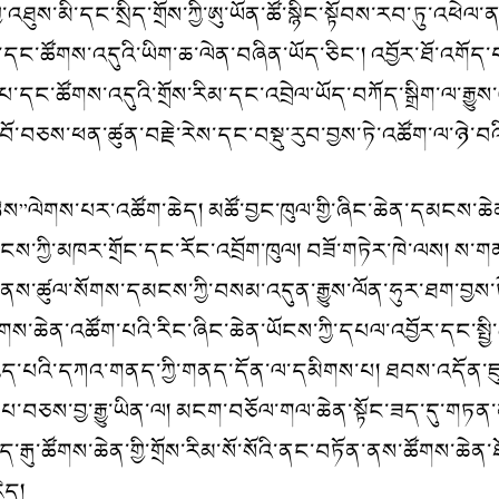
འཐུས་མི་དང་སྲིད་གྲོས་ཀྱི་ཨུ་ཡོན་ཚོ་སྙིང་སྟོབས་རབ་ཏུ་འཕེལ་
ར་དང་ཚོགས་འདུའི་ཡིག་ཆ་ལེན་བཞིན་ཡོད་ཅིང་། འབྱོར་ཐོ་འགོད་
་དང་ཚོགས་འདུའི་གྲོས་རིམ་དང་འབྲེལ་ཡོད་བཀོད་སྒྲིག་ལ་རྒྱུས
ོ་བོ་བཅས་ཕན་ཚུན་བརྗེ་རེས་དང་བསྡུ་རུབ་བྱས་ཏེ་འཚོག་ལ་ཉེ་བའི
ས”ལེགས་པར་འཚོག་ཆེད། མཚོ་བྱང་ཁུལ་གྱི་ཞིང་ཆེན་དམངས་ཆེན་གྱ
ས་ཀྱི་མཁར་གྲོང་དང་རོང་འབྲོག་ཁུལ། བཟོ་གཏེར་ཁེ་ལས། ས་གནས
ནས་ཚུལ་སོགས་དམངས་ཀྱི་བསམ་འདུན་རྒྱུས་ལོན་ཧུར་ཐག་བྱས་ཏེ་འ
ོགས་ཆེན་འཚོག་པའི་རིང་ཞིང་ཆེན་ཡོངས་ཀྱི་དཔལ་འབྱོར་དང་སྤྱི
ྱེད་པའི་དཀའ་གནད་ཀྱི་གནད་དོན་ལ་དམིགས་པ། ཐབས་འདོན་ཇུས
ན་སློག་པ་བཅས་བྱ་རྒྱུ་ཡིན་ལ། མངག་བཅོལ་གལ་ཆེན་སྟོང་ཟད་དུ
རྒུ་ཚོགས་ཆེན་གྱི་གྲོས་རིམ་སོ་སོའི་ནང་བཏོན་ནས་ཚོགས་ཆེ
ེད།