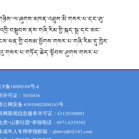
ེན་གཉིས”ལ་ཞུགས་མཁན་འཐུས་མི་གསར་པ་དང་ཨུ་
ཁྲི་བསྒྲུབས་ནས་གཞི་རིམ་གྱི་སྐད་སྒྲ་དང་མང་
ངས་ཕན་གྱི་བསམ་ཕྱོགས་གསར་པ་གཞི་རིམ་དུ་ཁྱེར་
ྱི་ལེའུ་གསར་པ་གཏོད་ཆེད་སྟོབས་ཤུགས་གསར་པ་
CP备16000104号-6
听许可证：3010436
青公网安备 63010402000163号
联网新闻信息服务许可证：63120180001
化类“山寨社团”举报电话：0971-6329302
成年人专用举报邮箱：qhbtvetjb@163.com