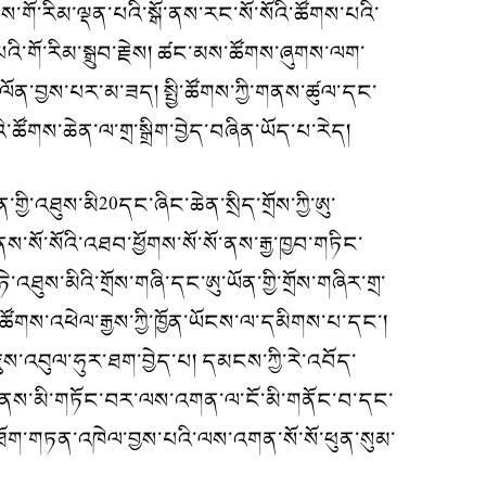
ནས་གོ་རིམ་ལྡན་པའི་སྒོ་ནས་རང་སོ་སོའི་ཚོགས་པའི་
པའི་གོ་རིམ་སྒྲུབ་རྗེས། ཚང་མས་ཚོགས་ཞུགས་ལག་
་ལོན་བྱས་པར་མ་ཟད། སྤྱི་ཚོགས་ཀྱི་གནས་ཚུལ་དང་
་ཚོགས་ཆེན་ལ་གྲ་སྒྲིག་བྱེད་བཞིན་ཡོད་པ་རེད།
ི་འཐུས་མི20དང་ཞིང་ཆེན་སྲིད་གྲོས་ཀྱི་ཨུ་
་སོ་སོའི་འཐབ་ཕྱོགས་སོ་སོ་ནས་རྒྱ་ཁྱབ་གཏིང་
ཐུས་མིའི་གྲོས་གཞི་དང་ཨུ་ཡོན་གྱི་གྲོས་གཞིར་གྲ་
་ཚོགས་འཕེལ་རྒྱས་ཀྱི་ཁྱོན་ཡོངས་ལ་དམིགས་པ་དང་།
་འབུལ་ཧུར་ཐག་བྱེད་པ། དམངས་ཀྱི་རེ་འབོད་
་གཏན་ནས་མི་གཏོང་བར་ལས་འགན་ལ་ངོ་མི་གནོང་བ་དང་
ན་ཐོག་གཏན་འཁེལ་བྱས་པའི་ལས་འགན་སོ་སོ་ཕུན་སུམ་