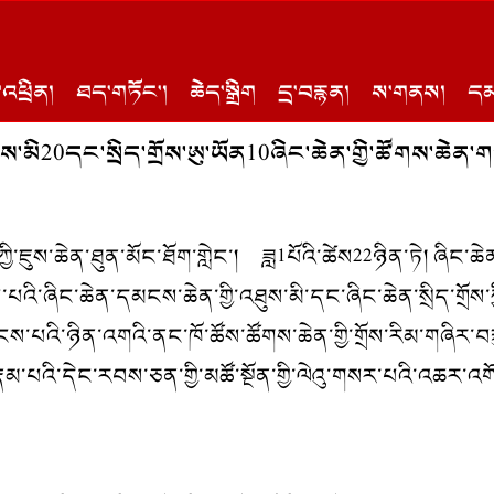
འཕྲིན།
ཐད་གཏོང་།
ཆེད་སྒྲིག
དྲ་བརྙན།
ས་གནས།
དམ
ུས་མི20དང་སྲིད་གྲོས་ཨུ་ཡོན10ཞིང་ཆེན་གྱི་ཚོགས་ཆེན
ཀྱི་ཇུས་ཆེན་ཐུན་མོང་ཐོག་གླེང་། ཟླ1པོའི་ཚེས22ཉིན་ཏེ། ཞིང་
་པའི་ཞིང་ཆེན་དམངས་ཆེན་གྱི་འཐུས་མི་དང་ཞིང་ཆེན་སྲིད་གྲོས་
ངས་པའི་ཉིན་འགའི་ནང་ཁོ་ཚོས་ཚོགས་ཆེན་གྱི་གྲོས་རིམ་གཞིར་
གོའི་རྣམ་པའི་དེང་རབས་ཅན་གྱི་མཚོ་སྔོན་གྱི་ལེའུ་གསར་པའི་