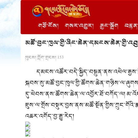
གཙོ་ངོས།
གསར་འགྱུར།
རྒྱང་སྒྲོག
བརྙན་
མཚོ་བྱང་ཁུལ་གྱི་ཞིང་ཆེན་དམངས་ཆེན་གྱི་འཐ
ཁུངས། ཀློག་གྲངས།
153
དམངས་འཚོར་བདེ་སྐྱིད་བསྐྲུན་ནས་འཕེལ་རྒྱས་
སྐབས་སུ་མཚོ་བྱང་ཁུལ་གྱི་ཚོགས་ཆེན་གཉིས་ལ་ཞུགས
དུ་ཕེབས་ནས་ཚོགས་ཆེན་ལ་འབྱོར་ཐོ་བཀོད་ལ། མ་འོ
ཇུས་ལ་གྲོས་བསྡུར་བྱས་ནས་མཚོ་སྔོན་གྱིས་ཀྲུང་
འཆར་འགོད་བྱ་རྒྱུ་རེད།