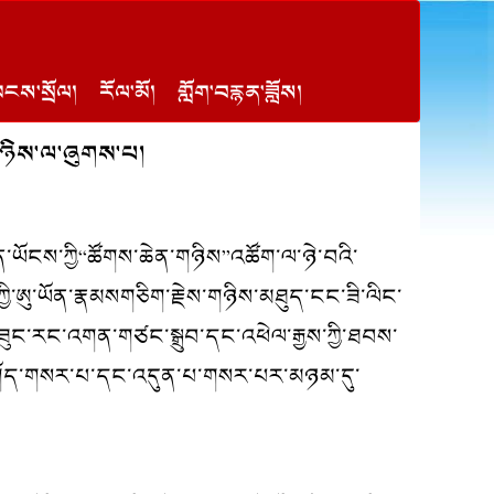
ངས་སྲོལ།
རོལ་མོ།
གློག་བརྙན་ཟློས།
་གཉིས་ལ་ཞུགས་པ།
ཆེན་ཡོངས་ཀྱི“ཚོགས་ཆེན་གཉིས”འཚོག་ལ་ཉེ་བའི་
ཀྱི་ཨུ་ཡོན་རྣམསགཅིག་རྗེས་གཉིས་མཐུད་ངང་ཟི་ལིང་
བཟུང་རང་འགན་གཙང་སྒྲུབ་དང་འཕེལ་རྒྱས་ཀྱི་ཐབས་
འཆར་འགོད་གསར་པ་དང་འདུན་པ་གསར་པར་མཉམ་དུ་