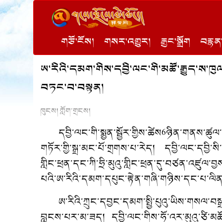
གཙོ་ངོས།
གསར་འགྱུར།
རྒྱང་སྒྲོག
བརྙན་
ཨ་རིའི་དམག་གིས་དབྱི་ལང་གི་མཚོ་རྒྱུད་ས་ཁུ
བཏང་བ་བསྟན།
ཁུངས། ཀློག་གྲངས།
དབྱི་ལང་གི་སྨྱན་སྦྱོར་གྱིས་ཚེས6ཉིན་གནས་ཚུ
གཏོར་གྱི་སྒྲ་མང་པོ་གྲགས་པ་རེད། དབྱི་ལང་དབྱི
གླིང་ཕྲན་དང་ཀི་ཧྲི་མུའུ་གླིང་ཕྲན་དུ་བཙན་འཛུལ
པའི་ཨ་རིའི་དམག་དཔུང་རྟེན་གཞི་གཉིས་དང་པ་ལིན་
ཨ་རིའི་ཀྲུང་དབྱང་དམག་སྤྱི་པུའུ་ཡིས་གསལ་བ
བླངས་པར་མ་ཟད། དབྱི་ལང་གིས་ཧོ་འར་མུའུ་ཙི་