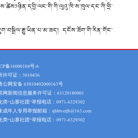
ཚེས5ཉིན་དབྱི་ལང་གི་ཀི་ལུའུ་ཁི་ས་ཁུལ་དང་ཀི་ཧྲི་
ག་བསྒྲིལ་རྒྱུ་ཡིན་པ་མ་ཟད། དངོས་ཟོག་གི་རིན་གོང་
CP备16000104号-6
听许可证：3010436
青公网安备 63010402000163号
联网新闻信息服务许可证：63120180001
化类“山寨社团”举报电话：0971-6329302
成年人专用举报邮箱：qhbtvetjb@163.com
化类“山寨社团”举报电话：0971-6329302