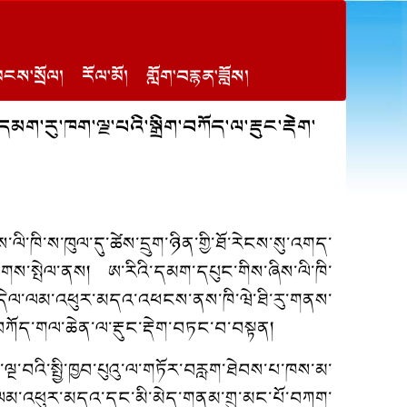
ངས་སྲོལ།
རོལ་མོ།
གློག་བརྙན་ཟློས།
མག་རུ་ཁག་ལྔ་པའི་སྒྲིག་བཀོད་ལ་རྡུང་རྡེག་
ལི་ཁི་ས་ཁུལ་དུ་ཚེས་དྲུག་ཉིན་གྱི་ཐོ་རེངས་སུ་འགད་
ྒྲགས་སྤེལ་ནས། ཨ་རིའི་དམག་དཔུང་གིས་ཞིས་ལི་ཁི་
ྱིས་མདེལ་ལམ་འཕུར་མདའ་འཕངས་ནས་ཁི་ཝེ་ཐི་རུ་གནས་
ིག་བཀོད་གལ་ཆེན་ལ་རྡུང་རྡེག་བཏང་བ་བསྟན།
ལྔ་བའི་སྤྱི་ཁྱབ་པུའུ་ལ་གཏོར་བརླག་ཐེབས་པ་ཁས་མ་
་ལམ་འཕུར་མདའ་དང་མི་མེད་གནམ་གྲུ་མང་པོ་བཀག་