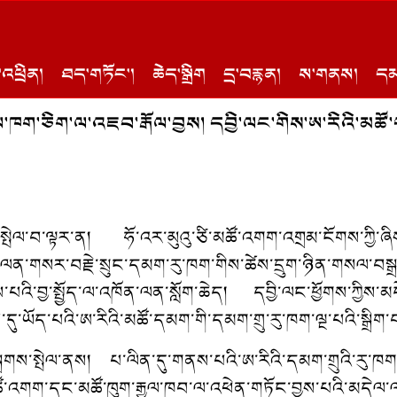
འཕྲིན།
ཐད་གཏོང་།
ཆེད་སྒྲིག
དྲ་བརྙན།
ས་གནས།
དམ
ལ་ཁག་ཅིག་ལ་འཇབ་རྒོལ་བྱས། དབྱི་ལང་གིས་ཨ་རིའི་མཚོ་ད
ལ་སྤེལ་བ་ལྟར་ན། ཧོ་འར་མུའུ་ཙི་མཚོ་འགག་འགྲམ་ངོགས་ཀྱི་ཞིས་
་སི་ལན་གསར་བརྗེ་སྲུང་དམག་རུ་ཁག་གིས་ཚེས་དྲུག་ཉིན་གསལ་བས
་བྱས་པའི་བྱ་སྤྱོད་ལ་འཁོན་ལན་སློག་ཆེད། དབྱི་ལང་ཕྱོགས་ཀ
དུ་ཡོད་པའི་ཨ་རིའི་མཚོ་དམག་གི་དམག་གྲུ་རུ་ཁག་ལྔ་པའི་སྒྲ
སྒྲགས་སྤེལ་ནས། པ་ལིན་དུ་གནས་པའི་ཨ་རིའི་དམག་གྲུའི་རུ་ཁག་
མཚོ་འགག་དང་མཚོ་ཁུག་རྒྱལ་ཁབ་ལ་འཕེན་གཏོང་བྱས་པའི་མདེལ