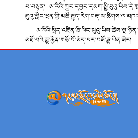
པ་བསྟན། ཨ་རིའི་ཀྲུང་དབྱང་དམག་སྤྱི་པུའུ་ཡིས་དེ
མུའུ་གླིང་ཕྲན་གྱི་མཚོ་རྒྱུད་རེག་བརྡ་ས་ཚིགས་ལ་མཁའ
ཨ་རིའི་སྲིད་འཛིན་ཐི་ལིང་ཕུའུ་ཡིས་ཚེས་ལྔ་ཉ
མཐོ་བའི་རྒྱུ་རྐྱེན་གཙོ་བོ་མེད་པར་བཟོ་རྒྱུ་ཡིན་ཟེར།