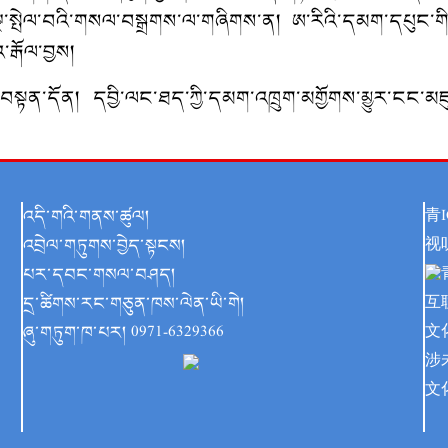
་སྔ་སྤེལ་བའི་གསལ་བསྒྲགས་ལ་གཞིགས་ན། ཨ་རིའི་དམག་དཔུང་གིས་
་རྒོལ་བྱས།
ིན་བསྟན་དོན། དབྱི་ལང་ཐད་ཀྱི་དམག་འཁྲུག་མགྱོགས་མྱུར་ངང་མཇུ
འདི་གའི་གནས་ཚུལ།
青I
འབྲེལ་གཏུགས་བྱེད་སྟངས།
视
པར་དབང་གསལ་བཤད།
དྲ་ཚིགས་རང་གཅུན་ཁས་ལེན་ཡི་གེ།
互
ཞུ་གཏུག་ཁ་པར། 0971-6329366
文
涉未
文