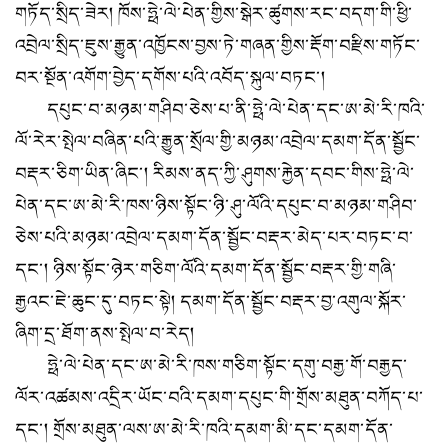
གཏོད་སྲིད་ཟེར། ཁོས་ཧྥེ་ལེ་པེན་གྱིས་སྒེར་ཚུགས་རང་བདག་གི་ཕྱི་
འབྲེལ་སྲིད་ཇུས་རྒྱུན་འཁྱོངས་བྱས་ཏེ་གཞན་གྱིས་རྡོག་བརྫིས་གཏོང་
བར་སྔོན་འགོག་བྱེད་དགོས་པའི་འབོད་སྐུལ་བཏང་།
དཔུང་བ་མཉམ་གཤིབ་ཅེས་པ་ནི་ཧྥེ་ལེ་པེན་དང་ཨ་མེ་རི་ཁའི་
ལོ་རེར་སྤེལ་བཞིན་པའི་རྒྱུན་སྲོལ་གྱི་མཉམ་འབྲེལ་དམག་དོན་སྦྱོང་
བརྡར་ཅིག་ཡིན་ཞིང་། རིམས་ནད་ཀྱི་ཤུགས་རྐྱེན་དབང་གིས་ཧྥེ་ལེ་
པེན་དང་ཨ་མེ་རི་ཁས་ཉིས་སྟོང་ཉི་ཤུ་ལོའི་དཔུང་བ་མཉམ་གཤིབ་
ཅེས་པའི་མཉམ་འབྲེལ་དམག་དོན་སྦྱོང་བརྡར་མེད་པར་བཏང་བ་
དང་། ཉིས་སྟོང་ཉེར་གཅིག་ལོའི་དམག་དོན་སྦྱོང་བརྡར་གྱི་གཞི་
རྒྱའང་ཇེ་ཆུང་དུ་བཏང་སྟེ། དམག་དོན་སྦྱོང་བརྡར་བྱ་འགུལ་སྐོར་
ཞིག་དྲ་ཐོག་ནས་སྤེལ་བ་རེད།
ཧྥེ་ལེ་པེན་དང་ཨ་མེ་རི་ཁས་གཅིག་སྟོང་དགུ་བརྒྱ་གོ་བརྒྱད་
ལོར་འཚམས་འདྲིར་ཡོང་བའི་དམག་དཔུང་གི་གྲོས་མཐུན་བཀོད་པ་
དང་། གྲོས་མཐུན་ལས་ཨ་མེ་རི་ཁའི་དམག་མི་དང་དམག་དོན་