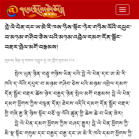
切
换
ཧྥེ་ལེ་པེན་དང་ཨ་མེ་རི་ཁས་ཉིས་སྟོང་ཉེར་གཉིས་ལོའི་དཔུང་
导
བ་མཉམ་གཤིབ་ཅེས་པའི་མཉམ་འབྲེལ་དམག་དོན་སྦྱོང་
航
བརྡར་སྤེལ་མགོ་བརྩམས།
ཁུངས། ཞིན་ཧྭ་གསར་འགྱུར་དྲ་བ། ཀློག་གྲངས།
974
སྤེལ་ཡུན་ཉིན་བཅུ་གཉིས་ཡིན་པའི་ཧྥེ་ལེ་པེན་དང་ཨ་མེ་རི་
ཁའི་ད་ལོའི་དཔུང་བ་མཉམ་གཤིབ་ཅེས་པའི་མཉམ་འབྲེལ་དམག་
དོན་སྦྱོང་བརྡར་ཚེས་ཉེར་བརྒྱད་ཉིན་སྤེལ་མགོ་བརྩམས། ཧྥེ་ལེ་པེན་
དམག་ཕྱོགས་ཀྱིས་བསྟན་དོན། ཐེངས་འདིའི་དམག་དོན་སྦྱོང་བརྡར་
གྱི་གཞི་རྒྱ་ནི་ཉིས་སྟོང་བཅོ་ལྔ་ལོའི་ཚུན་གྱི་ཆེས་ཆེ་བ་ཡིན་ཟེར།
ཧྥེ་ལེ་པེན་དམག་ཕྱོགས་ཀྱིས་བཤད་རྒྱུར། ཧྥེ་ལེ་པེན་ཕྱོགས་ཀྱི་
མི་སྣ་སྟོང་གསུམ་དང་བརྒྱད་བརྒྱ་དང་ཨ་མེ་རི་ཁའི་དམག་ཕྱོགས་ཀྱི་