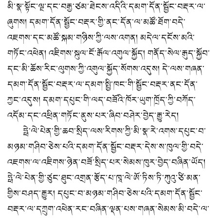
མི་སྣ་སྟོང་ལྔ་དང་བརྒྱ་ཙམ་ཐེངས་འདིའི་དམག་དོན་སྦྱོང་བརྡར་ལ་
ཞུགས། དམག་དོན་སྦྱོང་བརྡར་གྱི་ནང་དོན་ལ་མཚོ་ཐོག་བདེ་
འཇགས་དང་མཚོ་སྐམ་གཉིས་ཀྱི་ལས་འགན། མདེལ་དངོས་མའི་
གཏོང་འཕེན། འཇིགས་སྐུལ་ངོ་རྒོལ་འགུལ་སྐྱོད། གནོད་སེལ་རྒུད་སྐྱོབ་
དང་མི་ཆོས་རིང་ལུགས་ཀྱི་འགུལ་སྐྱོད་སོགས་འདུས། དེ་ལས་གཞན་
དམག་དོན་སྦྱོང་བརྡར་ལ་དམག་སྤྱི་ཁང་གི་སྦྱོང་བརྡར་ནང་དོན་
ཀྱང་འདུས། དམག་དཔུང་གི་ལད་བཟོའི་ཁོར་ཡུག་ཁྲོད་ཀྱི་བཀོད་
འདོམ་དང་འཕྲིན་གཏོང་ནུས་པར་ཞིབ་བཤེར་བྱེད་རྒྱུ་རེད།
ཧྥེ་ལེ་པེན་གྱི་ཆབ་སྲིད་ལས་རིགས་ཀྱི་མི་སྣ་རེ་འགས་དཔུང་བ་
མཉམ་གཤིབ་ཅེས་པའི་དམག་དོན་སྦྱོང་བརྡར་དེས་ས་ཁུལ་གྱི་བདེ་
འཇགས་ལ་འཇིགས་ཉེན་བཟོ་སྲིད་པར་སེམས་ཁུར་བྱེད་བཞིན་ཡོད།
ཧྥེ་ལེ་པེན་གྱི་ཙུང་ཐུང་འགྲན་རྩོད་པ་ཁཱ་ལེ་ཨོ་ཏིས་ཏི་ཀུའུ་ཙི་མན་
གྱིས་བཤད་རྒྱུར། དཔུང་བ་མཉམ་གཤིབ་ཅེས་པའི་དམག་དོན་སྦྱོང་
བརྡར་ལ་དཀྲུག་འཕེན་རང་བཞིན་ལྡན་པས་གཞན་སེམས་མི་བདེ་ལ་