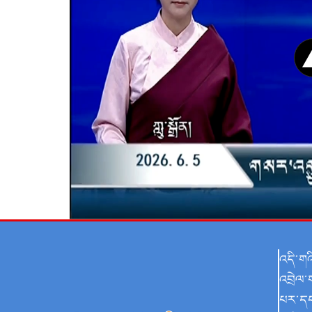
འདི་ག
འབྲེལ་
པར་ད