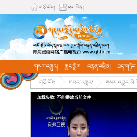
གཙོ་ངོས།
ཕབ་ལེན།
གསར་འགྱུར།
རྒྱང་སྒྲོག
བརྙན་འཕྲིན།
ཐད་གཏོང་
གཙོ་ངོས།
གསར་འགྱུར།
གསར་འགྱུར་མེ་ལོང
加载失败: 不能播放当前文件