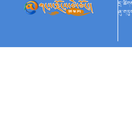
དྲ་ཚིག
ཞུ་གཏུ