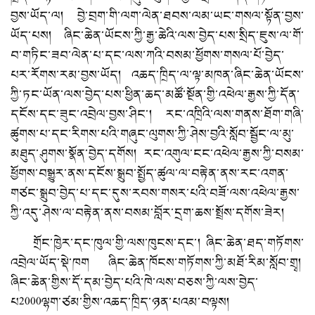
བྱས་ཡོད་ལ། བྱེ་བྲག་གི་ལག་ལེན་ཐབས་ལམ་ཡང་གསལ་སྟོན་བྱས་
ཡོད་པས། ཞིང་ཆེན་ཡོངས་ཀྱི་རྒྱ་ཆེའི་ལས་བྱེད་པས་སྲིད་ཇུས་ལ་གོ་
བ་གཏིང་ཟབ་ལེན་པ་དང་ལས་ཀའི་བསམ་ཕྱོགས་གསལ་པོ་བྱེད་
པར་རོགས་རམ་བྱས་ཡོད། འཆད་ཁྲིད་ལ་ལྟ་མཁན་ཞིང་ཆེན་ཡོངས་
ཀྱི་ཏང་ཡོན་ལས་བྱེད་པས་ཕྱིན་ཆད་མཚོ་སྔོན་གྱི་འཕེལ་རྒྱས་ཀྱི་དོན་
དངོས་དང་ཟུང་འབྲེལ་བྱས་ཤིང་། རང་འཁྲིའི་ལས་གནས་ཐོག་གཞི་
ཚུགས་པ་དང་རིགས་པའི་གཞུང་ལུགས་ཀྱི་ཤེས་བྱའི་སློབ་སྦྱོང་ལ་མུ་
མཐུད་ཤུགས་སྣོན་བྱེད་དགོས། རང་འགུལ་ངང་འཕེལ་རྒྱས་ཀྱི་བསམ་
ཕྱོགས་བསྒྱུར་ནས་དངོས་སྒྲུབ་སྤྱོད་ཚུལ་ལ་བརྟེན་ནས་རང་འགན་
གཙང་སྒྲུབ་བྱེད་པ་དང་དུས་རབས་གསར་པའི་བཟོ་ལས་འཕེལ་རྒྱས་
ཀྱི་འདུ་ཤེས་ལ་བརྟེན་ནས་བསམ་བློར་དྲག་ཆས་སྤྲོས་དགོས་ཟེར།
གྲོང་ཁྱེར་དང་ཁུལ་གྱི་ལས་ཁུངས་དང་། ཞིང་ཆེན་ཐད་གཏོགས་
འབྲེལ་ཡོད་སྡེ་ཁག ཞིང་ཆེན་ཁོངས་གཏོགས་ཀྱི་མཐོ་རིམ་སློབ་གྲྭ།
ཞིང་ཆེན་གྱིས་དོ་དམ་བྱེད་པའི་ཁེ་ལས་བཅས་ཀྱི་ལས་བྱེད་
པ2000ལྷག་ཙམ་གྱིས་འཆད་ཁྲིད་ཉན་པའམ་བལྟས།