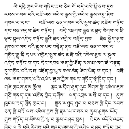
ལི་དབྱི་ཀྲུང་གིས་གཏིང་ཟབ་ཅིང་གོ་བདེ་བའི་སྒོ་ནས་དུས་
རབས་གསར་པའི་བཟོ་ལས་འཕེལ་རྒྱས་ཀྱི་འཕེལ་རྒྱས་འདུ་ཤེས་
གསར་པ་དང་། བཟོ་ལས་ཅན་གསར་པའི་སྤུས་ཚད་མཐོར་གཏོང་
དང་ཕན་འབྲས་ཆེར་གཏོང་། བདེ་འཇགས་རྒྱུན་མཐུད་སོགས་ལ་ཇི་
ལྟར་སྐུལ་འདེད་གཏོང་རྒྱུའི་ཐད་འགྲེལ་བརྗོད་བྱས། ཐོན་སྐྱེད་ནུས་
ཤུགས་གསར་པའི་ནུས་པར་བརྟེན་ནས་བཟོ་ལས་ཅན་གསར་པ་
གཏོད་རྒྱུ་ནི་དཔལ་འབྱོར་སྤུས་ཚད་མཐོ་བའི་འཕེལ་རྒྱས་ལ་སྐུལ་
འདེད་གཏོང་བ་དང་དེང་རབས་ཅན་གྱི་ཐོན་ལས་མ་ལག་ཇེ་བརྟན་
དུ་གཏོང་བའི་དམ་འཛིན་བྱ་ཡུལ་གལ་ཆེན་ཞིག་ཡིན་པ་དང་། བཟོ་
ལས་ཅན་གསར་པའི་འཕེལ་རྒྱས་ཀྱིས་གསར་གཏོད་སྣེ་ཁྲིད་དང་།
གཞི་གྲངས་ནུས་སྩོལ། ལྗང་མདོག་ཐཱན་ཉུང་སོགས་ཀྱི་འཕེལ་རྒྱས་
གཙོ་གནད་དམ་འཛིན་བྱེད་དགོས། ཕན་འབྲས་མཐོ་བ་དང་། ནུས་
ཁུངས་ཟད་གྲོན་ཆུང་བ། རྒྱུན་མཐུད་ཐུབ་པ་བཅས་ཀྱི་དེང་རབས་
ཅན་གྱི་བཟོ་ལས་འཕེལ་རྒྱས་ཀྱི་རྣམ་པ་གསར་པ་ནུས་ཤུགས་ཡོད་
རྒུས་གཏོད་པ་སོགས་ཀྱི་ལྟ་བ་རྒྱས་བཤད་བྱས། ཐེངས་འདིའི་འཆད་
ཁྲིད་ལ་ལྟེ་བའི་རིགས་པའི་གཞུང་ལུགས་ཀྱི་འགྲེལ་བཤད་གཏིང་ཟབ་