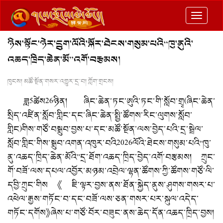
切
换
ཉིས་སྟོང་ཉེར་དྲུག་ལོའི་སྐོར་ཐེངས་གསུམ་པའི“ཁུ་ནུའི་
导
འཆད་ཁྲིད་ཆེན་མོ”འགོ་བརྩམས།
航
ཁུངས། མཚོ་སྔོན་གསར་འགྱུར་དྲ་བ། ཀློག་གྲངས།
ཟླ5ཚེས26ཉིན། ཞིང་ཆེན་ཏང་ཨུའི་ཏང་གི་སློབ་གྲྭ(ཞིང་ཆེན་
སྲིད་འཛིན་སློབ་གླིང་དང་ཞིང་ཆེན་སྤྱི་ཚོགས་རིང་ལུགས་སློབ་
གླིང)གིས་གཙོ་བསྒྲུབ་བྱས་པ་དང་མཚོ་སྔོན་ལས་བྱེད་པའི་དྲ་སྦྲེལ་
སློབ་གླིང་གིས་སྒྲུབ་འགན་འཁུར་བའི2026ལོའི་ཐེངས་གསུམ་པའི“ཁུ་
ནུ་འཆད་ཁྲིད་ཆེན་མོའི”དྲ་ཐོག་འཆད་ཁྲིད་བྱེད་འགོ་བརྩམས། ཀྲུང་
གོ་བཟོ་ལས་དཔལ་འབྱོར་མཉམ་འབྲེལ་ལྷན་ཚོགས་ཀྱི་ཚོགས་གཙོ་ལི་
དབྱི་ཀྲུང་གིས《ཇི་ལྟར་བྱས་ནས་ཐོན་སྐྱེད་ནུས་ཤུགས་གསར་པ་
འཕེལ་རྒྱས་གཏོང་བ་དང་བཟོ་ལས་ཅན་གསར་པར་སྐུལ་འདེད་
གཏོང་དགོས》ཞེས་པ་གཙོོ་བོར་བཟུང་ནས་ཆེད་དོན་འཆད་ཁྲིད་བྱས།