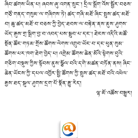
ཞིབ་ཚགས་ཡིན་པ། ཞབས་ཞུ་འགན་སྲུང་། དྲིལ་སྒྲོག་འོས་སྦྱོར་བཅས་
གཙོ་གནད་གསུམ་ལ་གཞིགས་ཏེ། ཚད་གཞི་མཐོ་ཞིང་སྤུས་ཚད་མཐོ་
བ། ཆུ་ཚད་མཐོ་བ་བཅས་ཀྱི་བྱེད་ཐབས་ལ་བརྟེན་ནས་ནུས་ཤུགས་
ཡོད་རྒུས་གྲ་སྒྲིག་བྱ་བ་འབད་པས་སྒྲུབ་པ་དང་། ཐེངས་འདིའི་མཚོ་
སྔོན་ཚོང་གཏམ་གྲོས་ཚོགས་ལེགས་འགྲུབ་ཡོང་བ་དང་ཕུན་སུམ་
ཚོགས་པར་ཁག་ཐེག་བྱེད་པ། འགྲེམ་ཚོགས་ཆེན་མོའི་སྟེགས་བུའི་
གཅིག་བསྡུས་ཀྱིས་སྟོབས་ནུས་སྩོལ་བའི་དགེ་མཚན་བཏོན་ནས། ཞིང་
ཆེན་ཡོངས་ཀྱི་དཔལ་འབྱོར་སྤྱི་ཚོགས་ཀྱི་སྤུས་ཚད་མཐོ་བའི་འཕེལ་
རྒྱས་ཐད་སྒུལ་ཤུགས་དྲག་པོ་སྣོན་རྒྱུ་རེད།
ལྷ་མོ་འཚོས་བསྒྱུར།