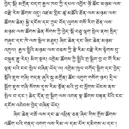
བྱེད་སྒོ། མགྲོན་བདག་རྒྱལ་ཁབ་ཀྱི་དཔལ་འབྱོར་ཉོ་ཚོང་མཉམ་ལས་
བརྗེ་རེས་ཚོགས་འདུ། འཛམ་གླིང་ཚྭ་མཚོའི་ཐོན་ལས་མཉམ་ལས་
ཚོགས་ཆེན། སྐྱེ་དངོས་དང་ཀྲུང་བོད་ལུགས་གསོ་རིག་ཐོན་ལས་
མཉམ་ལས་ཚོགས་ཆེན་སོགས་ཀྱི་བྱེད་སྒོ་བཅུ་ལྷག་སྤེལ་ནས། སྲིད་
གཞུང་དང་ཁེ་ལས་སྦྲེལ་མཐུད། ཞིང་ཆེན་དང་ཞིང་ཆེན་མཉམ་
འགུལ། རྒྱལ་སྤྱིའི་མཉམ་ལས་བཅས་ཀྱི་རྩེ་རིམ་བརྗེ་རེས་སྟེགས་བུ་
བསྐྲུན་རྒྱུ་རེད། མིག་སྔར། འགྲེམ་ཚོགས་ཀྱི་སྤྱིའི་གྲ་སྒྲིག་བྱ་བ་གོ་རིམ་
ལྡན་པའི་ངང་སྤེལ་བཞིན་ཡོད་ལ། འགྲེམ་ཁུལ་བཀོད་སྒྲིག་དང་བྱེད་
སྒོའི་ཇུས་གཞི། གདན་ཞུའི་སྐུ་མགྲོན། ཚོང་འགུག་གསོག་ཉར། དྲིལ་
སྒྲོག་ཇུས་གཞི་སོགས་དུས་རིམ་སྔོན་མའི་བྱ་བ་ཕྱོགས་ཡོངས་ནས་
སྤེལ་བ་དང་། ཆེད་དོན་གྲ་སྒྲིག་ལས་འགན་སྣ་ཚོགས་བརྟན་པོའི་ངང་
དངོས་འབེབས་བྱེད་བཞིན་ཡོད།
ཞིང་ཆེན་བཟོ་ལས་དང་ཆ་འཕྲིན་ཅན་ཞིང་གིས་གྲོས་ཚོགས་
འཚོག་པའི་གནད་འགག་ལས་རིམ་ལ་དམ་པོར་དམིགས་པ་དང་།