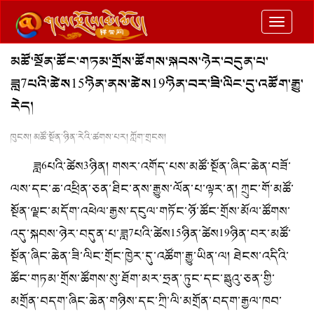
切
换
མཚོ་སྔོན་ཚོང་གཏམ་གྲོས་ཚོགས་སྐབས་ཉེར་བདུན་པ་
导
ཟླ7པའི་ཚེས15ཉིན་ནས་ཚེས19ཉིན་བར་ཟི་ལིང་དུ་འཚོག་རྒྱུ་
航
རེད།
ཁུངས། མཚོ་སྔོན་ཉིན་རེའི་ཚགས་པར། ཀློག་གྲངས།
ཟླ6པའི་ཚེས3ཉིན། གསར་འགོད་པས་མཚོ་སྔོན་ཞིང་ཆེན་བཟོ་
ལས་དང་ཆ་འཕྲིན་ཅན་ཐིང་ནས་རྒྱུས་ལོན་པ་ལྟར་ན། ཀྲུང་གོ་མཚོ་
སྔོན་ལྗང་མདོག་འཕེལ་རྒྱས་དངུལ་གཏོང་ཉོ་ཚོང་གྲོས་མོལ་ཚོགས་
འདུ་སྐབས་ཉེར་བདུན་པ་ཟླ7པའི་ཚེས15ཉིན་ཚེས19ཉིན་བར་མཚོ་
སྔོན་ཞིང་ཆེན་ཟི་ལིང་གྲོང་ཁྱེར་དུ་འཚོག་རྒྱུ་ཡིན་ལ། ཐེངས་འདིའི་
ཚོང་གཏམ་གྲོས་ཚོགས་སུ་ཐོག་མར་ཧྲན་ཏུང་དང་ཧྥུའུ་ཅན་གྱི་
མགྲོན་བདག་ཞིང་ཆེན་གཉིས་དང་ཀྲི་ལི་མགྲོན་བདག་རྒྱལ་ཁབ་