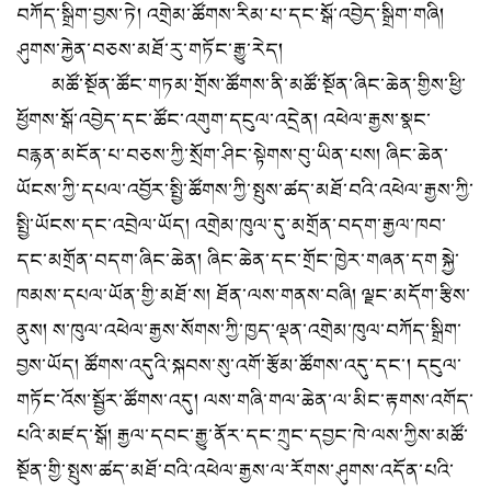
བཀོད་སྒྲིག་བྱས་ཏེ། འགྲེམ་ཚོགས་རིམ་པ་དང་སྒོ་འབྱེད་སྒྲིག་གཞི།
ཤུགས་རྐྱེན་བཅས་མཐོ་རུ་གཏོང་རྒྱུ་རེད།
མཚོ་སྔོན་ཚོང་གཏམ་གྲོས་ཚོགས་ནི་མཚོ་སྔོན་ཞིང་ཆེན་གྱིས་ཕྱི་
ཕྱོགས་སྒོ་འབྱེད་དང་ཚོང་འགུག་དངུལ་འདྲེན། འཕེལ་རྒྱས་སྣང་
བརྙན་མངོན་པ་བཅས་ཀྱི་སྲོག་ཤིང་སྟེགས་བུ་ཡིན་པས། ཞིང་ཆེན་
ཡོངས་ཀྱི་དཔལ་འབྱོར་སྤྱི་ཚོགས་ཀྱི་སྤུས་ཚད་མཐོ་བའི་འཕེལ་རྒྱས་ཀྱི་
སྤྱི་ཡོངས་དང་འབྲེལ་ཡོད། འགྲེམ་ཁུལ་དུ་མགྲོན་བདག་རྒྱལ་ཁབ་
དང་མགྲོན་བདག་ཞིང་ཆེན། ཞིང་ཆེན་དང་གྲོང་ཁྱེར་གཞན་དག སྐྱེ་
ཁམས་དཔལ་ཡོན་གྱི་མཐོ་ས། ཐོན་ལས་གནས་བཞི། ལྗང་མདོག་རྩིས་
ནུས། ས་ཁུལ་འཕེལ་རྒྱས་སོགས་ཀྱི་ཁྱད་ལྡན་འགྲེམ་ཁུལ་བཀོད་སྒྲིག་
བྱས་ཡོད། ཚོགས་འདུའི་སྐབས་སུ་འགོ་རྩོམ་ཚོགས་འདུ་དང་། དངུལ་
གཏོང་འོས་སྦྱོར་ཚོགས་འདུ། ལས་གཞི་གལ་ཆེན་ལ་མིང་རྟགས་འགོད་
པའི་མཛད་སྒོ། རྒྱལ་དབང་རྒྱུ་ནོར་དང་ཀྲུང་དབྱང་ཁེ་ལས་ཀྱིས་མཚོ་
སྔོན་གྱི་སྤུས་ཚད་མཐོ་བའི་འཕེལ་རྒྱས་ལ་རོགས་ཤུགས་འདོན་པའི་