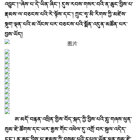
འབྱུང་།”ཞེས་པ་དེ་ཡིན་ཞིང་། དུས་རབས་གསར་བའི་ན་ཆུང་བྱིས་པ་
རྣམས་ལ་བཅངས་པའི་རེ་ལྟོས་དང་། ཀྲུང་ཧྭ་མི་རིགས་ཀྱི་མཛེས་
སྡུག་ལྡན་པའི་མ་འོངས་པར་བཅངས་པའི་སྨོན་འདུན་མཚོན་པར་
བྱས་ཡོད།
ཨ་མདོ་བརྙན་འཕྲིན་གྱིས་བོད་སྐད་ཀྱི་བྱིས་པའི་གླུ་གཞས་ཕུན་
སུམ་ཇེ་ཚོགས་དང་ཡར་རྒྱས་གོང་འཕེལ་དུ་འགྲོ་བར་སྐུལ་འདེད་
དང་། ན་ཆུང་བྱིས་པ་རྣམས་ཀྱི་བསམ་པའི་དཔལ་ཡོན་ཕུན་སུམ་ཇེ་