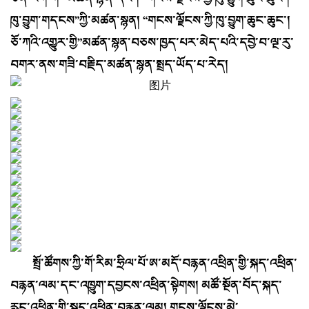
ཁུ་བྱུག་གདངས”ཀྱི་མཚན་སྙན། “གངས་ལྗོངས་ཀྱི་ཁུ་བྱུག་ཆུང་ཆུང་།
ཅོ་ཀའི་འགྱུར་གྱི”མཚན་སྙན་བཅས་ཁྱད་པར་མེད་པའི་དབྱེ་བ་ལྔ་རུ་
བགར་ནས་གཟི་བརྗིད་མཚན་སྙན་སྤྲད་ཡོད་པ་རེད།
སྤྲོ་ཚོགས་ཀྱི་གོ་རིམ་ཧྲིལ་པོ་ཨ་མདོ་བརྙན་འཕྲིན་གྱི་སྐད་འཕྲིན་
བརྙན་ལམ་དང་འཁྱུག་དབྱངས་འཕྲིན་སྟེགས། མཚོ་སྔོན་བོད་སྐད་
རླུང་འཕྲིན་གྱི་སྐད་འཕྲིན་བརྙན་ལམ། གངས་ལྗོངས་མེ་