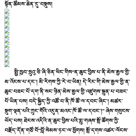
སྟོན་ཚོམས་ཆེན་དུ་བསྡུས།
སྤྱི་ཁྱབ་ཧྲུའུ་ཅི་ཞི་ཅིན་ཕིང་གིས“ན་ཆུང་བྱིས་པ་ནི་མེས་རྒྱལ་གྱི་
མ་འོངས་པ་དང་། མི་རིགས་ཀྱི་རེ་བ་ཡིན། དེ་རིང་གི་མེས་རྒྱལ་གྱི་ན་
ཆུང་བཟང་པོ་དག་ནི་སང་ཉིན་མེས་རྒྱལ་གྱི་འཛུགས་སྐྲུན་པ་བཟང་
པོ་ཡིན་པས། བདེ་སྐྱིད་ཀྱི་འཚོ་བ་ནི་ཁོ་ཚོ་ལ་དབང་ཞིང་། མཚར་
སྡུག་ལྡན་པའི་ཀྲུང་གོའི་འདུན་མའང་ཁོ་ཚོ་ལ་དབང་།” ཞེས་གསུངས་
ཡོད་པས། ཐེངས་འདིའི་ན་ཆུང་བྱིས་པའི་གླུ་གཞས་སྤྲོ་ཚོགས་ཀྱི་
བརྗོད་དོན་གཙོ་བོ“བློ་སེམས་ཏང་ལ་ཕྱོགས། སྤྲོ་དགས་འཚར་ལོངས་