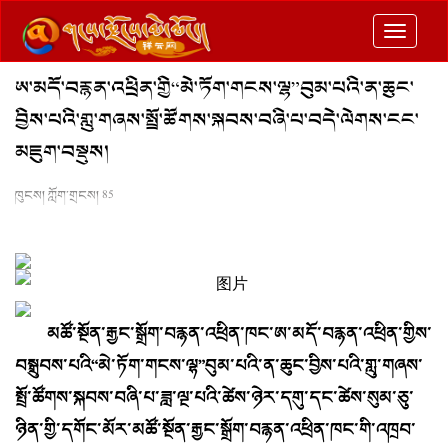
切
换
ཨ་མདོ་བརྙན་འཕྲིན་གྱི“མེ་ཏོག་གངས་ལྷ”བུམ་པའི་ན་ཆུང་
导
བྱིས་པའི་གླུ་གཞས་སྤྲོ་ཚོགས་སྐབས་བཞི་པ་བདེ་ལེགས་ངང་
航
མཇུག་བསྡུས།
ཁུངས། ཀློག་གྲངས།
85
མཚོ་སྔོན་རྒྱང་སྒྲོག་བརྙན་འཕྲིན་ཁང་ཨ་མདོ་བརྙན་འཕྲིན་གྱིས་
བསྒྲུབས་པའི“མེ་ཏོག་གངས་ལྷ”བུམ་པའི་ན་ཆུང་བྱིས་པའི་གླུ་གཞས་
སྤྲོ་ཚོགས་སྐབས་བཞི་པ་ཟླ་ལྔ་པའི་ཚེས་ཉེར་དགུ་དང་ཚེས་སུམ་ཅུ་
ཉིན་གྱི་དགོང་མོར་མཚོ་སྔོན་རྒྱང་སྒྲོག་བརྙན་འཕྲིན་ཁང་གི་འཁྲབ་