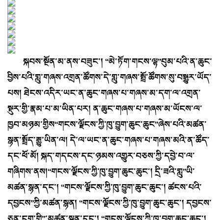
སྐབས་སྔོན་མ་ནས་བཟུང་། “མེ་ཏོག་གངས་ལྷ”བུམ་པའི་ན་ཆུང་
བྱིས་པའི་གླུ་གཞས་འགྲན་ཚོགས་དེ་གླུ་གཞས་སྤྲོ་ཚོགས་སུ་བསྒྱུར་ཡོད་
པས། ཐེངས་འདིར་ཡང་ན་ཆུང་གཞས་པ་གཞས་མ་དག་ལ་འགྲན་
སྡུར་གྱི་རྣམ་པ་མ་ཡིན་པར། ན་ཆུང་གཞས་པ་གཞས་མ་ཡོངས་ལ་
ཁྱབ་མཉམ་གྱིས“གངས་ལྗོངས་ཀྱི་ཁུ་བྱུག་ཆུང་ཆུང”ཞེས་པའི་མཚན་
སྙན་སྤྲོད་རྒྱུ་ཡིན་ལ། དེ་ལ་ཡང་ན་ཆུང་གཞས་པ་གཞས་མའི་ན་ཚོད་
དང་ཕོ་མོ། སྐད་གདངས་དང་ཉམས་འགྱུར་བཅས་ཀྱི་དབྱེ་བ་ལ་
གཞིགས་ནས།“གངས་ལྗོངས་ཀྱི་ཁུ་བྱུག་ཆུང་ཆུང་། དྲི་ཟའི་གླུ”ཡི་
མཚན་སྙན་དང་། “གངས་ལྗོངས་ཀྱི་ཁུ་བྱུག་ཆུང་ཆུང་། ཚངས་པའི་
དབྱངས”ཀྱི་མཚན་སྙན། “གངས་ལྗོངས་ཀྱི་ཁུ་བྱུག་ཆུང་ཆུང་། དབྱངས་
ཅན་ངག་གི”་མཚན་སྙན་དང་། “གངས་ལྗོངས་ཀྱི་ཁུ་བྱུག་ཆུང་ཆུང་།