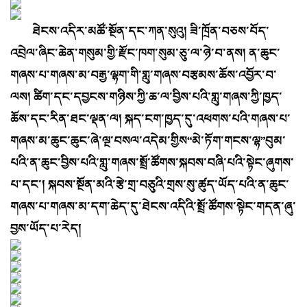
ཐེངས་འདིར་མཚོ་སྔོན་དང་ཀན་སུའུ། ཟི་ཁྲོན་བཅས་བོད་
འབྲེལ་ཞིང་ཆེན་གསུམ་གྱི་རྫོང་ཁག་སུམ་ཅུ་ལ་ཉེ་བ་ནས། ན་ཆུང་
གཞས་པ་གཞས་མ་བརྒྱ་ལྷག་གི་གླུ་གཞས་བརྩམས་ཆོས་འབྱོར་བ་
ལས། ཚིག་དང་དབྱངས་གཉིས་ཀྱི་ཆ་ལ་བྱིས་པའི་གླུ་གཞས་ཀྱི་ཁྱད་
ཆོས་དང་རིན་ཐང་ལྡན་ལ། སྐད་ངག་ཁྱད་དུ་འཕགས་པའི་གཞས་པ་
གཞས་མ་ཆུང་ཆུང་ཞེ་ལྔ་བསལ་འདེམ་གྱིས“མེ་ཏོག་གངས་ལྷ”བུམ་
པའི་ན་ཆུང་བྱིས་པའི་གླུ་གཞས་སྤྲོ་ཚོགས་སྐབས་བཞི་པའི་སྟེང་ཞུགས་
པ་དང་། སྐབས་སྔོན་མའི་རྩེ་གྲ་བཅུའི་གྲས་སུ་ཚུད་ཡོད་པའི་ན་ཆུང་
གཞས་པ་གཞས་མ་དག་ཆེད་དུ་ཐེངས་འདིའི་སྤྲོ་ཚོགས་སྟེང་གདན་ཞུ་
བྱས་ཡོད་པ་རེད།