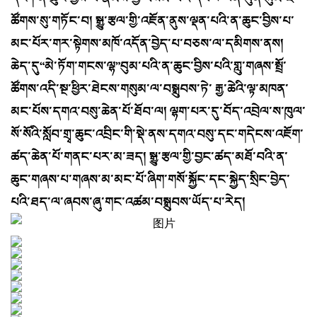
ཚོགས་སུ་གཏོང་བ། སྒྱུ་རྩལ་གྱི་འཇོན་ནུས་ལྡན་པའི་ན་ཆུང་བྱིས་པ་
མང་པོར་གར་སྟེགས་མཁོ་འདོན་བྱེད་པ་བཅས་ལ་དམིགས་ནས།
ཆེད་དུ“མེ་ཏོག་གངས་ལྷ”བུམ་པའི་ན་ཆུང་བྱིས་པའི་གླུ་གཞས་སྤྲོ་
ཚོགས་འདི་སྔ་ཕྱིར་ཐེངས་གསུམ་ལ་བསྒྲུབས་ཏེ་ རྒྱ་ཆེའི་ལྟ་མཁན་
མང་པོས་དགའ་བསུ་ཆེན་པོ་ཐོབ་ལ། ལྷག་པར་དུ་བོད་འབྲེལ་ས་ཁུལ་
སོ་སོའི་སློབ་གྲྭ་ཆུང་འབྲིང་གི་སྡེ་ནས་དགའ་བསུ་དང་གདེངས་འཇོག་
ཚད་ཆེན་པོ་གནང་པར་མ་ཟད། སྒྱུ་རྩལ་གྱི་བྱང་ཚད་མཐོ་བའི་ན་
ཆུང་གཞས་པ་གཞས་མ་མང་པོ་ཞིག་གསོ་སྐྱོང་དང་སྐྱེད་སྲིང་བྱེད་
པའི་ཐད་ལ་ཞབས་ཞུ་གང་འཚམ་བསྒྲུབས་ཡོད་པ་རེད།