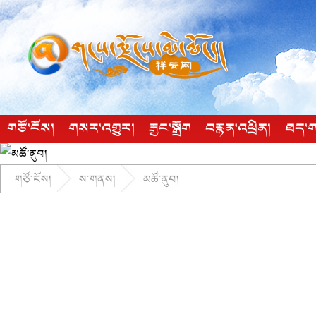
གཙོ་ངོས།
གསར་འགྱུར།
རྒྱང་སྒྲོག
བརྙན་འཕྲིན།
ཐད་ག
གཙོ་ངོས།
ས་གནས།
མཚོ་ནུབ།