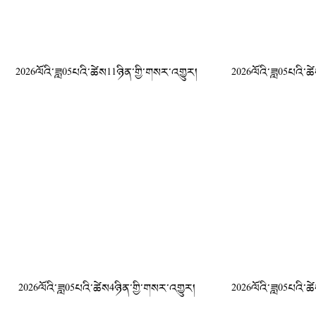
2026ལོའི་ཟླ05པའི་ཚེས11ཉིན་གྱི་གསར་འགྱུར།
2026ལོའི་ཟླ05པའི་ཚ
2026ལོའི་ཟླ05པའི་ཚེས4ཉིན་གྱི་གསར་འགྱུར།
2026ལོའི་ཟླ05པའི་ཚ