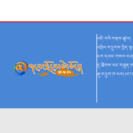
འདི་གའི་གནས་ཚུལ།
འབྲེལ་གཏུགས་བྱེད་ས
པར་དབང་གསལ་བཤ
དྲ་ཚིགས་རང་གཅུན་ཁས
ཞུ་གཏུག་ཁ་པར། 097