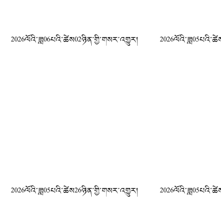
2026ལོའི་ཟླ06པའི་ཚེས02ཉིན་གྱི་གསར་འགྱུར།
2026ལོའི་ཟླ05པའི་ཚེ
2026ལོའི་ཟླ05པའི་ཚེས26ཉིན་གྱི་གསར་འགྱུར།
2026ལོའི་ཟླ05པའི་ཚེ