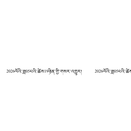
2026ལོའི་ཟླ05པའི་ཚེས19ཉིན་གྱི་གསར་འགྱུར།
2026ལོའི་ཟླ05པའི་ཚེ