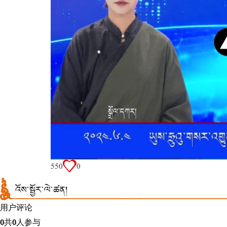
55
0
0
འོས་སྦྱོར་ལེ་ཚན།
用户评论
0
共
0
人参与