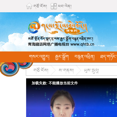
གཙོ་ངོས།
ཕབ་ལེན།
གསར་འགྱུར།
རྒྱང་སྒྲོག
བརྙན་འཕྲིན།
ཐད་གཏོང་
གཙོ་ངོས།
ས་གནས།
ཡུས་ཧྲུའུ།
加载失败: 不能播放当前文件