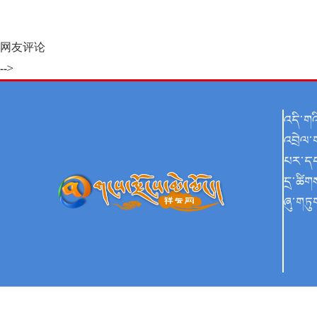
网友评论
-->
འདི་ག
འབྲེལ་
པར་ད
དྲ་ཚིག
ཞུ་གཏུ