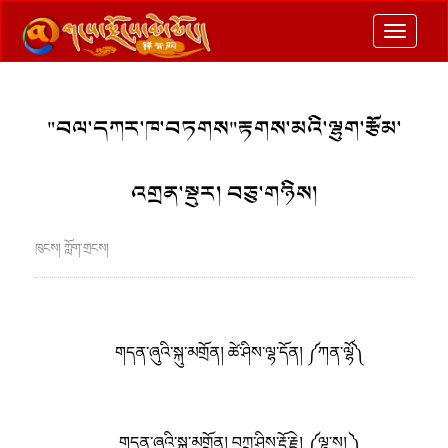
切
换
导
"བལ་དཀར་ཁ་བཏགས"རྟགས་མའི་ལྷུག་རྩོམ་
航
འགྲན་སྡུར། བཅུ་གཉིས།
ཁུངས། ཀློག་གྲངས།
གདན་ཞུའི་སྐུ་མགྲོན། ཚེ་ཤིས་ལྷ་དོན། ༼ཀན་ལྷོ༽
གདན་ཞུའི་སྐུ་མགྲོན། བཀྲ་ཤིས་རྡོ་རྗེ། ༼ལྷ་ས། ༽