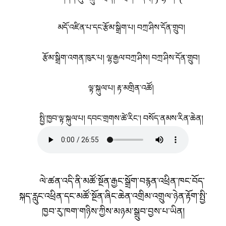
མདོ་འཛིན་པ་དང་རྩོམ་སྒྲིག་པ། བཀྲ་ཤིས་དོན་གྲུབ།
རྩོམ་སྒྲིག་འགན་ཁུར་པ། ལྷ་རྒྱལ་བཀྲ་ཤིས། བཀྲ་ཤིས་དོན་གྲུབ།
ལྟ་སྐུལ་པ། རྟ་མགྲིན་འཚོ།
སྤྱི་ཁྱབ་ལྟ་སྐུལ་པ། དབང་གྲགས་ཚེ་རིང་། བསོད་ནམས་རིན་ཆེན།
ལེ་ཚན་འདི་ནི་མཚོ་སྔོན་རྒྱང་སྒྲོག་བརྙན་འཕྲིན་ཁང་བོད་
སྐད་རླུང་འཕྲིན་དང་མཚོ་སྔོན་ཞིང་ཆེན་འགྲིམ་འགྲུལ་ཉེན་རྟོག་སྤྱི་
ཁྱབ་རུ་ཁག་གཉིས་ཀྱིས་མཉམ་སྒྲུབ་བྱས་པ་ཡིན།