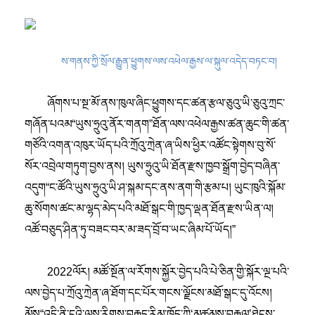
ས་གནས་ཀྱི་སྲོལ་རྒྱུན་ཕྱུགས་ལས་འཕེལ་རྒྱས་ལ་སྐུལ་འདེད་བཏང་བ།
ཞོགས་པ་སྔ་མོ་ནས་ཁུལ་ཞིང་ཕྱུགས་དང་ཚན་རྩལ་ཅུའུ་ཡི་ཅུའུ་ཀྲང་
གཞོན་པའམ“ཡུས་ཧྲུའུ་ནོར་གནག”ཐོན་ལས་འཕེལ་རྒྱས་ཚན་ཆུང་གི་ཚན་
གཙོའི་འགན་འཁུར་ཡོད་པའི་ཀྲོའུ་ཀྲེན་ཞ་ཡིས་ཕྱིར་འཚོང་སྟེགས་བུ་སོ་
སོར་འབྲེལ་གཏུག་བྱས་ནས། ཡུས་ཧྲུའུ་ཡི་ཐོན་རྫས་ཁྱབ་སྒྲོག་བྱེད་བཞིན་
འདུག
“ང་ཚོའི་ཡུས་ཧྲུའུ་ཡི་ཤ་སྐམ་དང་ནས་ནག་གི་རྩམ་པ། ཡུང་ཁུའི་སྐོམ་
ཆུ་སོགས་ཚང་མ་ལྷད་མེད་པའི་མཐོ་སྒང་གི་ཁྱད་ལྡན་ཐོན་རྫས་ཡིན་ལ།
འཚོ་བཅུད་ཤིན་ཏུ་བཟང་བར་མ་ཟད་བྲོ་བ་ཡང་ཞིམ་པོ་ཡོད།”
2022ལོར། མཚོ་སྔོན་ལ་རོགས་སྐྱོར་བྱེད་པའི་པེ་ཅིན་གྱི་སྐོར་ལྔ་པའི་
ལས་བྱེད་པ་ཀྲོའུ་ཀྲེན་ཞ་ཐོག་དང་པོར་གངས་ལྗོངས་མཐོ་སྒང་དུ་འོངས།
མོས“འདི་ནི་ངའི་ལས་རིགས་བརྒྱུད་རིམ་ཁྲོད་ཀྱི‘མཚམས་བརྒལ’ཐེངས་