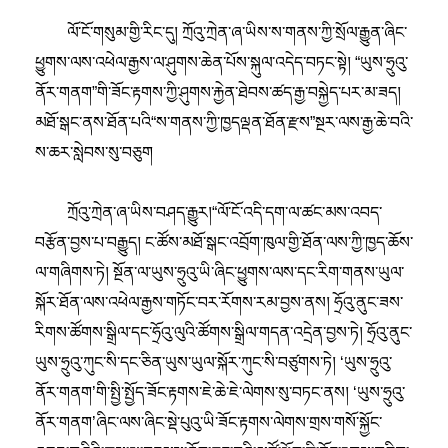
ལོ་ངོ་གསུམ་གྱི་རིང་དུ། ཀྲོའུ་ཀྲེན་ཞ་ཡིས་ས་གནས་ཀྱི་སྲོལ་རྒྱུན་ཞིང་
ཕྱུགས་ལས་འཕེལ་རྒྱས་ལ་ཤུགས་ཆེན་པོས་སྐུལ་འདེད་བཏང་སྟེ། “ཡུས་ཧྲུའུ་
ནོར་གནག”གི་ཟོང་རྟགས་ཀྱི་ཤུགས་རྐྱེན་ཐེབས་ཚད་རྒྱ་བསྐྱེད་པར་མ་ཟད།
མཐོ་སྒང་ནས་ཐོན་པའི“ས་གནས་ཀྱི་ཁྱདལྡན་ཐོན་རྫས”སྔར་ལས་རྒྱ་ཆེ་བའི་
ས་ཆར་སླེབས་སུ་བཅུག
ཀྲོའུ་ཀྲེན་ཞ་ཡིས་བཤད་རྒྱུར།“ལོ་ངོ་འདི་དག་ལ་ཚང་མས་འབད་
བརྩོན་བྱས་པ་བརྒྱུད། ང་ཚོས་མཐོ་སྒང་འབྲོག་ཁུལ་གྱི་ཐོན་ལས་ཀྱི་ཁྱད་ཆོས་
ལ་གཞིགས་ཏེ། སྔོན་ལ་ཡུས་ཧྲུའུ་ཡི་ཞིང་ཕྱུགས་ལས་དང་རིག་གནས་ཡུལ་
སྐོར་ཐོན་ལས་འཕེལ་རྒྱས་གཏོང་བར་རོགས་རམ་བྱས་ནས། ཧྲོའུ་ནུང་ཟས་
རིགས་ཚོགས་སྒྲིལ་དང་ཧྲོའུ་ལུའི་ཚོགས་སྒྲིལ་གདན་འདྲེན་བྱས་ཏེ། ཧྲོའུ་ནུང་
ཡུས་ཧྲུའུ་ཀུང་སི་དང་ཅིན་ཡུས་ཡུལ་སྐོར་ཀུང་སི་བཙུགས་ཏེ། ‘ཡུས་ཧྲུའུ་
ནོར་གནག’གི་སྤྱི་སྤྱོད་ཟོང་རྟགས་ཇེ་ཆེ་ཇེ་ལེགས་སུ་བཏང་ནས། ‘ཡུས་ཧྲུའུ་
ནོར་གནག’ཞིང་ལས་ཞིང་སྡེ་པུའུ་ཡི་ཟོང་རྟགས་ལེགས་གྲས་གསོ་སྐྱོང་