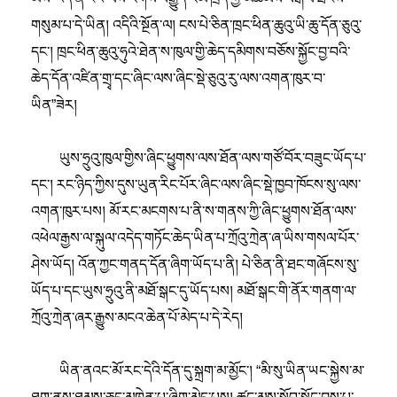
གསུམ་པ་དེ་ཡིན། འདིའི་སྔོན་ལ། ངས་པེ་ཅིན་ཁྲང་ཕིན་ཆུའུ་ཡི་ཆུ་དོན་ཅུའུ་
དང་། ཁྲང་ཕིན་ཆུའུ་ཧུའེ་ཐེན་ས་ཁུལ་གྱི་ཆེད་དམིགས་བཅོས་སྐྱོང་བྱ་བའི་
ཆེད་དོན་འཛིན་གྲྭ་དང་ཞིང་ལས་ཞིང་སྡེ་ཅུའུ་རུ་ལས་འགན་ཁུར་བ་
ཡིན”ཟེར།
ཡུས་ཧྲུའུ་ཁུལ་གྱིས་ཞིང་ཕྱུགས་ལས་ཐོན་ལས་གཙོ་བོར་བཟུང་ཡོད་པ་
དང་། རང་ཉིད་ཀྱིས་དུས་ཡུན་རིང་པོར་ཞིང་ལས་ཞིང་སྡེ་ཁྱབ་ཁོངས་སུ་ལས་
འགན་ཁུར་པས། མོ་རང་མངགས་པ་ནི་ས་གནས་ཀྱི་ཞིང་ཕྱུགས་ཐོན་ལས་
འཕེལ་རྒྱས་ལ་སྐུལ་འདེད་གཏོང་ཆེད་ཡིན་པ་ཀྲོའུ་ཀྲེན་ཞ་ཡིས་གསལ་པོར་
ཤེས་ཡོད། འོན་ཀྱང་གནད་དོན་ཞིག་ཡོད་པ་ནི། པེ་ཅིན་ནི་ཐང་གཞོངས་སུ་
ཡོད་པ་དང་ཡུས་ཧྲུའུ་ནི་མཐོ་སྒང་དུ་ཡོད་པས། མཐོ་སྒང་གི་ནོར་གནག་ལ་
ཀྲོའུ་ཀྲེན་ཞར་རྒྱུས་མངའ་ཆེན་པོ་མེད་པ་དེ་རེད།
ཡིན་ནའང་མོ་རང་དེའི་དོན་དུ་སྐྲག་མ་མྱོང་། “མི་སུ་ཡིན་ཡང་སྐྱེས་མ་