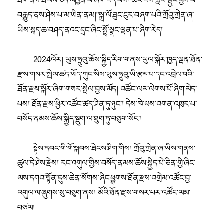
ཐག་ནས་ཐམས་ཅད་མཁྱེན་པ་ཞིག་མེད་པས། ཚང་མས་སློབ་སྦྱོང་བྱས་པ་
བརྒྱུད་ནས་ཤེས་པ་མ་ཡིན་ནམ།”སྐྲ་ལོ་ཐུང་ངུར་བཞག་པའི་ཀྲོའུ་ཀྲེན་ཞ་
ཡིས་སྐད་ཆ་བཤད་ནའང་དྲང་ཞིང་སྤྲོ་སྣང་ལྡན་པ་ཞིག་རེད།
2024ལོར། ཡུས་ཧྲུའུ་ཆོས་སྐྱིད་རིག་གནས་ཡུལ་སྐོར་ཁྱད་ལྡན་ཐོན་
རྫས་གསར་སྤེལ་ཚད་ཡོད་ཀུང་སིས་ཡུས་ཧྲུའུ་ཡི་རྩམ་པ་དང་འབྲེལ་བའི་
ཐོན་རྫས་སྐོར་ཞིག་གསར་སྤེལ་བྱས་མོད། འཚོང་ལམ་ལེགས་པོ་ཞིག་མེད་
པས། ཐོན་རྫས་ཕྱིར་འཚོང་ཚད་ཤིན་ཏུ་ཉུང་། དེས་ཁེ་ལས་འགན་འཁུར་པ་
བསོད་ནམས་ཆོས་སྐྱིད་སྡུག་ལ་ཐུག་ཏུ་བཅུག་སོང་།
སྟེས་དབང་གི་གོ་སྐབས་ཐེངས་ཤིག་གིས། ཀྲོའུ་ཀྲེན་ཞ་ཡིས་གནས་
ཚུལ་དེ་ཤེས་རྗེས། རང་འགུལ་གྱིས་བསོད་ནམས་ཆོས་སྐྱིད་པེ་ཅིན་གྱི་ཞིང་
ལས་དགའ་སྟོན་དུས་ཆེན་སོགས་ཞིང་ཕྱུགས་ཐོན་རྫས་འགྲེམ་འཚོང་བྱ་
འགུལ་ལ་ཞུགས་སུ་བཅུག་ནས། མོའི་ཐོན་རྫས་གསར་པར་འཚོང་ལམ་
བཙལ།