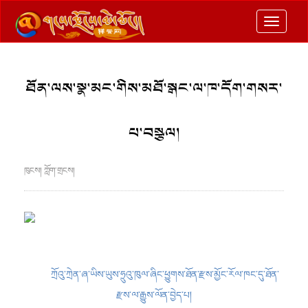
切
换
导
ཐོན་ལས་སྣ་མང་གིས་མཐོ་སྒང་ལ་ཁ་དོག་གསར་
航
པ་བསྩལ།
ཁུངས། ཀློག་གྲངས།
ཀྲོའུ་ཀྲེན་ཞ་ཡིས་ཡུས་ཧྲུའུ་ཁུལ་ཞིང་ཕྱུགས་ཐོན་རྫས་མྱོང་རོལ་ཁང་དུ་ཐོན་
རྫས་ལ་རྒྱུས་ལོན་བྱེད་པ།