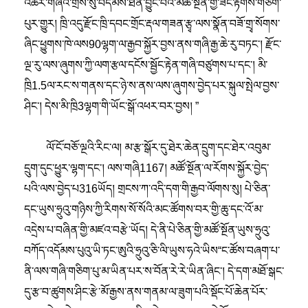
འཆར་གཞིའི་གྲས་སུ་བདམས་ཐོན་བྱུང་བའི་མཚོ་སྔོན་གྱི་ཟོང་རྟགས་གཅིག་
པུར་གྱུར། ཁྲི་འདུ་རྫོང་ཁྲི་དབང་གྲོང་རྡལ་གཟན་རྩྭ་ལས་སྣོན་བཟོ་གྲྭ་སོགས་
ཞིང་ཕྱུགས་ཁེ་ལས90ལྷག་ལ་རྒྱབ་སྐྱོར་བྱས་ནས་གཞི་རྒྱ་ཆེ་རུ་བཏང་། རྫོང་
ལྔ་རུ་ལས་ཞུགས་ཀྱི་ལག་རྩལ་དངོས་སྦྱོང་རྟེན་གཞི་བཙུགས་པ་དང་། མི་
ཁྲི1.5ལ་རང་ས་གནས་དང་ཉེ་ས་ནས་ལས་ཞུགས་བྱེད་པར་སྐུལ་སྤེལ་བྱས་
ཤིང་། དེས་མི་ཁྲི3ལྷག་གི་ཡོང་སྒོ་འཕར་བར་བྱས། ”
ལོ་ངོ་བཅོ་ལྔའི་རིང་ལ། མ་རྩ་སྒོར་དུ་ཐེར་ཆེན་དྲུག་དང་ཐེར་འབུམ་
དྲུག་དུང་ཕྱུར་ལྷག་དང་། ལས་གཞི1167། མཚོ་སྔོན་ལ་རོགས་སྐྱོར་བྱེད་
པའི་ལས་བྱེད་པ316ཡོད། གྲངས་ཀ་འདི་དག་གི་རྒྱབ་ལོགས་སུ། པེ་ཅིན་
དང་ཡུས་ཧྲུའུ་གཉིས་ཀྱི་རིགས་སོ་སོའི་མང་ཚོགས་བར་གྱི་ཆུ་དང་འོ་མ་
འདྲེས་པ་བཞིན་གྱི་མཛའ་བརྩེ་ཡོད། དེ་ནི་པེ་ཅིན་གྱི་མཚོ་སྔོན་ཡུས་ཧྲུའུ་
བཀོད་འདོམས་པུའུ་ཡི་ཏང་ཨུའི་ཧྲུའུ་ཅི་ལི་ཡུས་ཧའེ་ཡིས“ང་ཚོས་བཞག་པ་
ནི་ལས་གཞི་གཅིག་པུ་མ་ཡིན་པར་ས་བོན་རེ་རེ་ཡིན་ཞིང་། དེ་དག་མཐོ་སྒང་
དུ་རྩ་བ་ཚུགས་ཤིང་རྩེ་མོ་རྒྱས་ནས་གནམ་ལ་ཟུག་པའི་སྡོང་པོ་ཆེན་པོར་