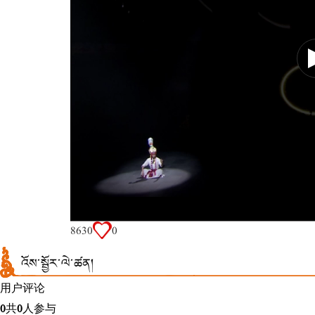
863
0
0
འོས་སྦྱོར་ལེ་ཚན།
用户评论
0
共
0
人参与