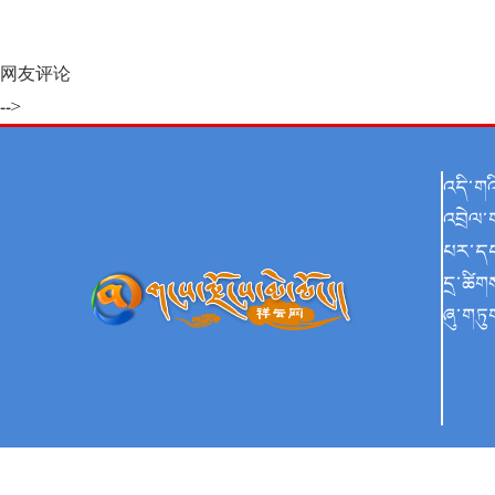
网友评论
-->
འདི་ག
འབྲེལ་
པར་ད
དྲ་ཚིག
ཞུ་གཏུ