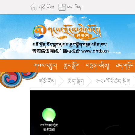
གཙོ་ངོས།
ཕབ་ལེན།
གསར་འགྱུར།
རྒྱང་སྒྲོག
བརྙན་འཕྲིན།
ཐད་གཏོང་
གཙོ་ངོས།
ཆེད་སྒྲིག
༢༠༢༤ལོའི་ཆེད་སྒྲིག