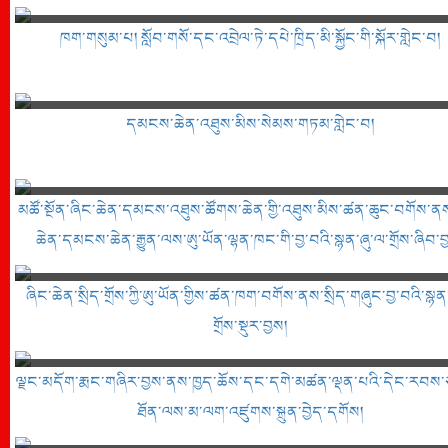
ཁག་གསུམ་པ། སློབ་གསོ་དང་འབྲེལ་ཏེ་དཔེ་ཁྲིད་མི་སྐྱོང་གི་སྐོར་གླེང་བ།
དམངས་ཆེན་འཐུས་མིས་སེམས་གཏམ་གླེང་བ།
མཚོ་སྔོན་ཞིང་ཆེན་དམངས་འཐུས་ཚོགས་ཆེན་གྱི་འཐུས་མིས་ཚན་ཆུང་བགོས་ན
ཆེན་དམངས་ཆེན་རྒྱུན་ལས་ཨུ་ཡོན་ལྷན་ཁང་གི་བྱ་བའི་སྙན་ཞུ་ལ་གྲོས་ཞིབ་བ
ཞིང་ཆེན་སྲིད་གྲོས་ཀྱི་ཨུ་ཡོན་གྱིས་ཚན་ཁག་བགོས་ནས་སྲིད་གཞུང་བྱ་བའི་སྙན
གྲོས་སྡུར་བྱས།
ལྗང་མདོག་རྨང་གཞིར་བྱས་ནས་ཁྱད་ཆོས་དང་དགེ་མཚན་ལྡན་པའི་དེང་རབས་ཅ
ཐོན་ལས་མ་ལག་འཛུགས་སྐྲུན་བྱེད་དགོས།