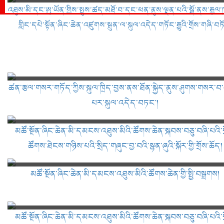
འཐུས་མི་དང་ཨུ་ཡོན་གྱིས་སྤུས་ཚད་མཐོ་བ་དང་ཕན་ནུས་ལྡན་པའི་སྒོ་ནས་རྒྱལ་ཁབ
གླིང་དཔེ་སྟོན་ཞིང་ཆེན་འཛུགས་སྐྲུན་ལ་སྐུལ་འདེད་གཏོང་རྒྱུའི་གྲོས་གཞི་བཏ
ཚན་རྩལ་གསར་གཏོད་ཀྱིས་སྐུལ་ཁྲིད་བྱས་ནས་ཐོན་སྐྱེད་ནུས་ཤུགས་གསར་བ་
པར་སྐུལ་འདེད་བཏང་།
མཚོ་སྔོན་ཞིང་ཆེན་མི་དམངས་འཐུས་མིའི་ཚོགས་ཆེན་སྐབས་བཅུ་བཞི་པའི་ག
ཚོགས་ཐེངས་གཉིས་པའི་སྲིད་གཞུང་བྱ་བའི་སྙན་ཞུའི་སྐོར་གྱི་གྲོས་ཆོད།
མཚོ་སྔོན་ཞིང་ཆེན་མི་དམངས་འཐུས་མིའི་ཚོགས་ཆེན་གྱི་སྤྱི་བསྒྲགས།
མཚོ་སྔོན་ཞིང་ཆེན་མི་དམངས་འཐུས་མིའི་ཚོགས་ཆེན་སྐབས་བཅུ་བཞི་པའི་ག