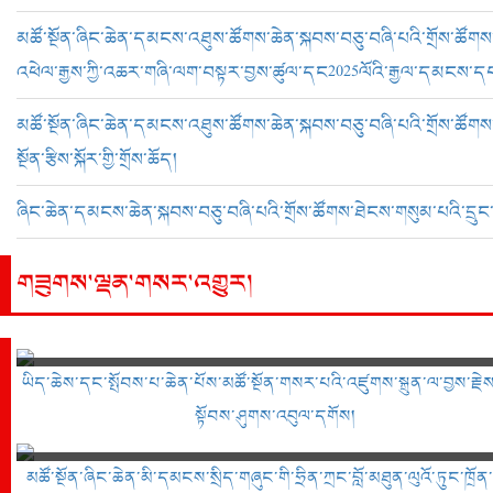
མཚོ་སྔོན་ཞིང་ཆེན་དམངས་འཐུས་ཚོགས་ཆེན་སྐབས་བཅུ་བཞི་པའི་གྲོས་ཚོགས་
འཕེལ་རྒྱས་ཀྱི་འཆར་གཞི་ལག་བསྟར་བྱས་ཚུལ་དང2025ལོའི་རྒྱལ་དམངས་དཔལ་འ
མཚོ་སྔོན་ཞིང་ཆེན་དམངས་འཐུས་ཚོགས་ཆེན་སྐབས་བཅུ་བཞི་པའི་གྲོས་ཚོགས་ཐ
སྔོན་རྩིས་སྐོར་གྱི་གྲོས་ཆོད།
ཞིང་ཆེན་དམངས་ཆེན་སྐབས་བཅུ་བཞི་པའི་གྲོས་ཚོགས་ཐེངས་གསུམ་པའི་དྲུང་ཡི
གཟུགས་ལྡན་གསར་འགྱུར།
ཡིད་ཆེས་དང་སྤོབས་པ་ཆེན་པོས་མཚོ་སྔོན་གསར་པའི་འཛུགས་སྐྲུན་ལ་བྱས་རྗེ
སྟོབས་ཤུགས་འབུལ་དགོས།
མཚོ་སྔོན་ཞིང་ཆེན་མི་དམངས་སྲིད་གཞུང་གི་ཧྲིན་ཀྲང་བློ་མཐུན་ལུའོ་ཏུང་ཁྲོན་གྱ