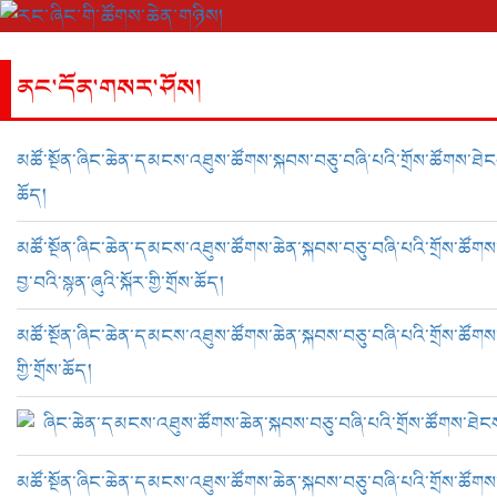
ནང་དོན་གསར་ཤོས།
མཚོ་སྔོན་ཞིང་ཆེན་དམངས་འཐུས་ཚོགས་སྐབས་བཅུ་བཞི་པའི་གྲོས་ཚོགས་ཐེངས་ག
ཆོད།
མཚོ་སྔོན་ཞིང་ཆེན་དམངས་འཐུས་ཚོགས་ཆེན་སྐབས་བཅུ་བཞི་པའི་གྲོས་ཚོགས
བྱ་བའི་སྙན་ཞུའི་སྐོར་གྱི་གྲོས་ཆོད།
མཚོ་སྔོན་ཞིང་ཆེན་དམངས་འཐུས་ཚོགས་ཆེན་སྐབས་བཅུ་བཞི་པའི་གྲོས་ཚོགས་ཐ
གྱི་གྲོས་ཆོད།
ཞིང་ཆེན་དམངས་འཐུས་ཚོགས་ཆེན་སྐབས་བཅུ་བཞི་པའི་གྲོས་ཚོགས་ཐེངས
མཚོ་སྔོན་ཞིང་ཆེན་དམངས་འཐུས་ཚོགས་ཆེན་སྐབས་བཅུ་བཞི་པའི་གྲོས་ཚོགས་ཐེང