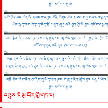
རྒྱུས་མདོར་བསྡུས།
མཚོ་སྔོན་ཞིང་ཆེན་མི་དམངས་འཐུས་མིའི་ཚོགས་ཆེན་སྐབས་བཅུ་བཞི་པའི་རྒྱུན་
ཡོན་ལྷན་ཁང་གི་ཀྲུའུ་རིན་བློ་མཐུན་ཝུའུ་ཞའོ་ཅུན་གྱི་ལོ་རྒྱུས་མདོར་བསྡུས།
མཚོ་སྔོན་ཞིང་ཆེན་དམངས་ཆེན་རྒྱུན་ལས་ཨུ་ཡོན་ལྷན་ཁང་གི་ཀྲུའུ་རིན་གྲོས་
འཚོགས། ཝུའུ་ཞའོ་ཅུན་གྱིས་གཏམ་བཤད།
མཚོ་སྔོན་ཞིང་ཆེན་དམངས་ཆེན་སྐབས་བཅུ་བཞི་པའི་གྲོས་ཚོགས་ཐེངས་གསུ
མཇུག་སྒྲིལ། ཝུའུ་ཞའོ་ཅུན་ཞིང་ཆེན་དམངས་ཆེན་རྒྱུན་ལས་ཨུ་ཡོན་ལྷན་ཁང་གི་ཀ
རིན་དང་ལུའོ་ཏུང་ཁྲོན་ཞིང་ཆེན་མི་དམངས་སྲིད་གཞུང་གི་ཧྲིན་ཀྲང་། ལིའུ་མེ
མཚོ་སྔོན་ཞིང་ཆེན་ལྟ་ཞིབ་ཨུ་ཡོན་ལྷན་ཁང་གི་ཀྲུའུ་རིན་བློ་མཐུན་ལིའུ་མེ་ཕིན་གྱ
ཞིང་ཆེན་ལྟ་ཞིབ་ཨུ་ཡོན་ལྷན་ཁང་གི་ཀྲུའུ་
རྒྱུས་མདོར་བསྡུས།
འཐུས་མི་ཨུ་ཡོན་གྱི་གཏམ།