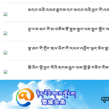
མདའ་བཞི་འབབ་ཚུགས་དང་མདའ་བཞི་བྱང་གི་འབབ་ཚ
མྱ་ངམ་ཐང་གི་མ་བཅོས་རྡོ་སྣུམ་སྦུག་ལམ་སྲུང་སྐྱོང་བ
རྩྭ་ཐང་གི་གྲོང་རྡལ་ཞིག་གི་དཔལ་འབྱོར་ལྷད་མེད་ཚུར
ཟི་ལིང་ལྷོ་བྱང་རིའི་ནགས་སྲུང་བས་བློ་རྩེ་གཅིག་གི