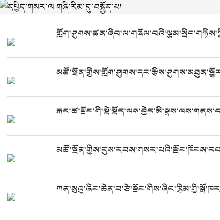
གློག་ཤུགས་ཚན་ཞིབ་ལ་གཞོལ་བའི་ལྕམ་སྲིང་གཉིས
མཚོ་སྔོན་གྱིས་གློག་ཤུགས་དང་རྩིས་ཤུགས་མཐུན་སྦ
རྐང་ཚ་རྫོང་གི་སྡེ་སྡོད་ལས་བྱེད་མི་སྣས་ལས་ག
མཚོ་སྔོན་གྱིས་དུས་རབས་གསར་པའི་རྫོང་ཁོངས་དཔལ་
ཀན་སུའུ་ཞིང་ཆེན་བ་ཙེ་རྫོང་གིས་ཞིང་ཁྱིམ་གྱི་སྒོ