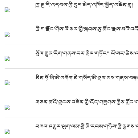
ཁུ་ནུ་རི་འདབས་ཀྱི་བུད་མེད་འཁོར་སྐྱོད་འཛིན་གྲྭ།
ཁྲི་ཀ་རྫོང་གིས་ལོ་སར་གྱི་སྐབས་སུ་ཚོང་རྫས་མ
སྲོལ་རྒྱུན་རིག་གནས་དར་སྤེལ་གཏོང་། ལོ་སར་ཚེ
མིན་ཧོ་ཡི་མེ་འགོག་མེ་གསོད་མི་སྣས་ལས་གནས་བརྟ
གཅན་ཚའི་གྲངས་འཛིན་གྱི་འོད་གཟུགས་ཀྱིས་གྲོང
བཀའ་འགྱུར་ཕུག་ལམ་གྱི་མི་རབས་གཉིས་ཀྱི་ལྕགས