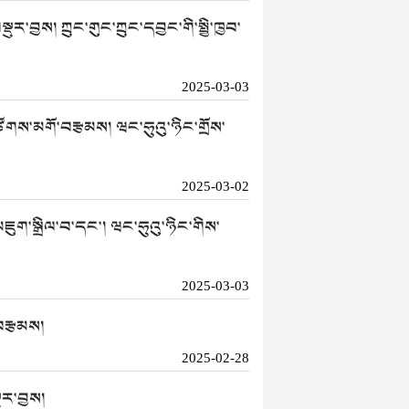
ར་བྱས། ཀྲུང་གུང་ཀྲུང་དབྱང་གི་སྤྱི་ཁྱབ་
2025-03-03
་ཚོགས་མགོ་བརྩམས། ཝང་ཧུའུ་ཉིང་གྲོས་
2025-03-02
ཇུག་སྒྲིལ་བ་དང་། ཝང་ཧུའུ་ཉིང་གིས་
2025-03-03
་བརྩམས།
2025-02-28
ྡུར་བྱས།