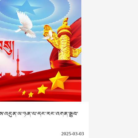
ེམས་འདུན་ལ་ཉན་པ་དང་རང་འགན་སྒྲུབ་
2025-03-03