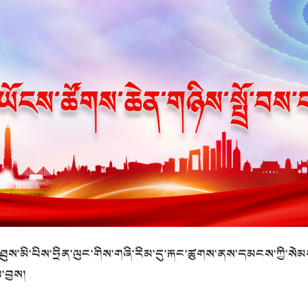
ུས་མི་པིས་ཧྲིན་ལུང་གིས་གཞི་རིམ་དུ་རྐང་ཚུགས་ནས་དམངས་ཀྱི་ས
་བྱས།