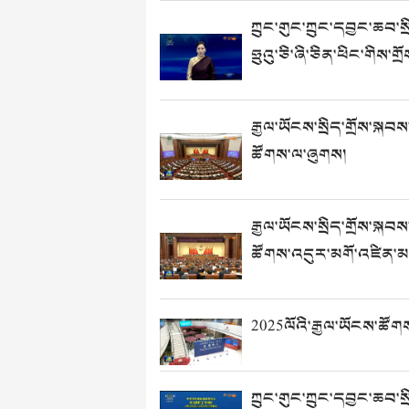
ཀྲུང་གུང་ཀྲུང་དབྱང་ཆབ་སྲ
ཧྲུའུ་ཅི་ཞི་ཅིན་ཕིང་གིས
རྒྱལ་ཡོངས་སྲིད་གྲོས་སྐབ
ཚོགས་ལ་ཞུགས།
རྒྱལ་ཡོངས་སྲིད་གྲོས་སྐབ
ཚོགས་འདུར་མགོ་འཛིན
2025ལོའི་རྒྱལ་ཡོངས་ཚོག
ཀྲུང་གུང་ཀྲུང་དབྱང་ཆབ་སྲ