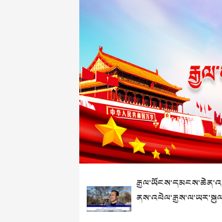
རྒྱལ་ཡོངས་དམངས་ཆེན་འཐ
ནས་འཕེལ་རྒྱས་ལ་ཡར་སྐུལ