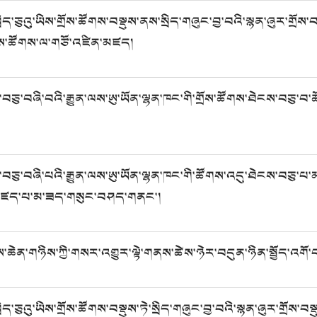
ིད་ཅུའུ་ཡིས་གྲོས་ཚོགས་བསྡུས་ནས་སྲིད་གཞུང་བྱ་བའི་སྙན་ཞུར་གྲོས་བསྡུ
་གྲོས་ཚོགས་ལ་གཙོ་འཛིན་མཛད།
ས་བཅུ་བཞི་བའི་རྒྱུན་ལས་ཨུ་ཡོན་ལྷན་ཁང་གི་གྲོས་ཚོགས་ཐེངས་བཅུ་བ
ས་བཅུ་བཞི་པའི་རྒྱུན་ལས་ཨུ་ཡོན་ལྷན་ཁང་གི་ཚོགས་འདུ་ཐེངས་བཅུ་པ་མ
་མཛད་པ་མ་ཟད་གསུང་བཤད་གནང་།
ས་ཆེན་གཉིས་ཀྱི་གསར་འགྱུར་ལྟེ་གནས་ཚེས་ཉེར་བདུན་ཉིན་སྤྱོད་འགོ
ིད་ཅུའུ་ཡིས་གྲོས་ཚོགས་བསྡུས་ཏེ་སྲིད་གཞུང་བྱ་བའི་སྙན་ཞུར་གྲོས་བས