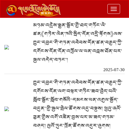
切
换
མཉམ་འདྲེས་སྨྱན་སྦྱོར་གྱི་ཐད་གཏོང་ལེ་
导
ཚན《གཏེར་ལེན་ཁའི་སྲིད་དོན་འདྲི་རྟོགས》ལས་
航
ཀྲུང་དབྱང་གི་གཏན་འབེབས་དོན་ཚན་བརྒྱད་ཀྱི་
དགོངས་དོན་དོན་འཁྱོལ་ལ་ཕན་འབྲས་ཐོན་པར་
སྐུལ་འདེད་བཏང་།
2025-07-30
ཀྲུང་དབྱང་གི་གཏན་འབེབས་དོན་ཚན་བརྒྱད་ཀྱི་
དགོངས་དོན་ལག་བསྟར་གཏིང་ཟབ་བྱེད་པའི་
སློབ་སྦྱོང་སློབ་གསོའི“དམངས་ཕན་འགུལ་སྐྱོད་
བདུན”གྱི་སྐུལ་སྤེལ་ཚོགས་འདུ་བསྡུས། ཝུའུ་ཞའོ་
ཅུན་གྱིས་འགོ་འཛིན་བྱས་པར་མ་ཟད་གཏམ་
བཤད། ལུའོ་ཏུང་ཁྲོན་ཚོགས་འདུར་ཞུགས།