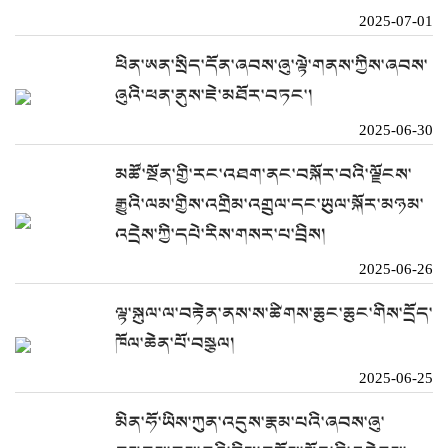
2025-07-01
ཕིན་ཨན་སྲིད་དོན་ཞབས་ཞུ་ལྟེ་གནས་ཀྱིས་ཞབས་
ཞུའི་ཕན་ནུས་ཇེ་མཐོར་བཏང་།
2025-06-30
མཚོ་སྔོན་གྱི་རང་འཐག་ནང་བསྐོར་བའི་ལྗོངས་
རྒྱུའི་ལམ་གྱིས་འགྲིམ་འགྲུལ་དང་ཡུལ་སྐོར་མཉམ་
འདྲེས་ཀྱི་དཔེ་རིས་གསར་པ་བྲིས།
2025-06-26
ལྟ་སྐུལ་ལ་བརྟེན་ནས་ས་ཚིགས་ཆུང་ཆུང་གིས་དྲོད་
ཁོལ་ཆེན་པོ་བསྩལ།
2025-06-25
མིན་ཧོ་ཡིས་ཀུན་འདུས་རྣམ་པའི་ཞབས་ཞུ་