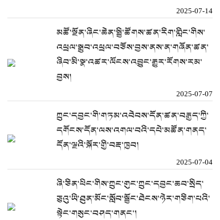
2025-07-14
མཚོ་སྔོན་ཞིང་ཆེན་སྤྱི་ཚོགས་ཚན་རིག་གླིང་གིས་
འཕྲལ་སྒྲུབ་འཕྲལ་བཅོས་བྱས་ནས་ན་གཞོན་ཚན་
ཞིབ་མི་སྣ་འཚར་ལོངས་འབྱུང་རྒྱུར་རོགས་རམ་
བྱས།
2025-07-07
ཀྲུང་དབྱང་གི་གཏམ་འབེབས་དོན་ཚན་བརྒྱད་ཀྱི་
དགོངས་དོན་ལས་འགལ་བའི་དཔེ་མཚོན་གནད་
དོན་ལྔའི་སྐོར་གྱི་བརྡ་ཁྱབ།
2025-07-04
ཞི་ཅིན་ཕིང་གིས་ཀྲུང་གུང་ཀྲུང་དབྱང་ཆབ་སྲིད་
ཅུའུ་ཡི་ཐུན་མོང་སློབ་སྦྱོང་ཐེངས་ཉེར་གཅིག་པའི་
སྟེང་གསུང་བཤད་གནང་།