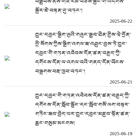
བསྒྲུབས་ནས་གཞི་རིམ་བཅོས་སྐྱོང་གི་འདེགས་
སྐྱོར་ཇེ་བརྟན་དུ་བཏང་།
2025-06-22
ཀྲུང་དབྱང་སྒྲིག་ཨུའི་གཞུང་སྒྲུབ་ཐིན་གྱིས་ཝེ་ཧྲོན་
ཧྲི་སོགས་ཀྱིས་སྒྲིག་འགལ་ཟ་འཐུང་བྱས་ཏེ་ཀྲུང་
དབྱང་གི་གཏན་འབེབས་དོན་ཚན་བརྒྱད་ཀྱི་
དགོངས་དོན་ལ་འགལ་བའི་གནད་དོན་ཡོངས་
བསྒྲགས་བརྡ་ཁྱབ་བཏང་།
2025-06-21
ཀྲུང་དབྱང་གི་གཏན་འབེབས་དོན་ཚན་བརྒྱད་ཀྱི་
དགོངས་དོན་སློབ་སྦྱོང་དང་སློབ་གསོ་ལག་བསྟར་
གཏིང་ཟབ་བྱེད་པར་ཀྲུང་དབྱང་མཛུབ་སྟོན་ཚན་
ཆུང་གསུམ་མངགས།
2025-06-19