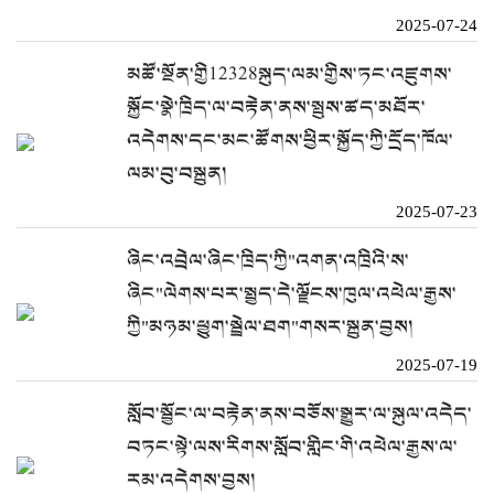
2025-07-24
མཚོ་སྔོན་གྱི12328སྐུད་ལམ་གྱིས་ཏང་འཛུགས་
སྐྱོང་སྣེ་ཁྲིད་ལ་བརྟེན་ནས་སྤུས་ཚད་མཐོར་
འདེགས་དང་མང་ཚོགས་ཕྱིར་སྐྱོད་ཀྱི་དྲོད་ཁོལ་
ལམ་བུ་བསྐྲུན།
2025-07-23
ཞིང་འབྲེལ་ཞིང་ཁྲིད་ཀྱི"འགན་འཁྲིའི་ས་
ཞིང"ལེགས་པར་སྤྱད་དེ་ལྗོངས་ཁུལ་འཕེལ་རྒྱས་
ཀྱི"མཉམ་ཕྱུག་སྦྲེལ་ཐག"གསར་སྐྲུན་བྱས།
2025-07-19
སློབ་སྦྱོང་ལ་བརྟེན་ནས་བཅོས་སྒྱུར་ལ་སྐུལ་འདེད་
བཏང་སྟེ་ལས་རིགས་སློབ་གླིང་གི་འཕེལ་རྒྱས་ལ་
རམ་འདེགས་བྱས།