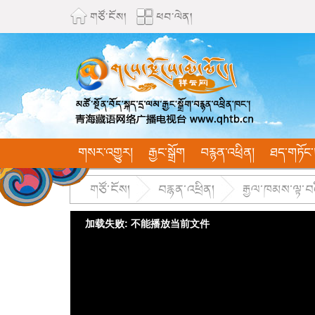
གཙོ་ངོས།
ཕབ་ལེན།
གསར་འགྱུར།
རྒྱང་སྒྲོག
བརྙན་འཕྲིན།
ཐད་གཏོང་
གཙོ་ངོས།
བརྙན་འཕྲིན།
རྒྱལ་ཁམས་ལྟ་བའ
加载失败: 不能播放当前文件