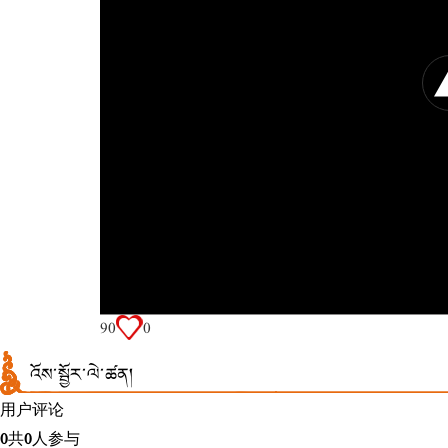
9
0
0
འོས་སྦྱོར་ལེ་ཚན།
用户评论
0
共
0
人参与