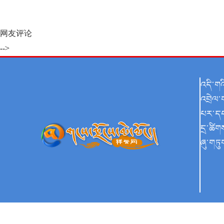
网友评论
-->
འདི་ག
འབྲེལ་
པར་ད
དྲ་ཚིག
ཞུ་གཏུ