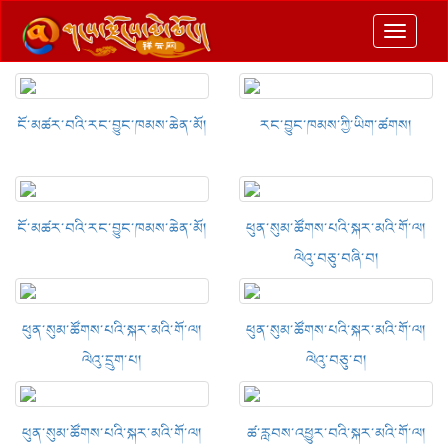
切
换
导
航
ངོ་མཚར་བའི་རང་བྱུང་ཁམས་ཆེན་མོ།
རང་བྱུང་ཁམས་ཀྱི་ཡིག་ཚགས།
ངོ་མཚར་བའི་རང་བྱུང་ཁམས་ཆེན་མོ།
ཕུན་སུམ་ཚོགས་པའི་སྐར་མའི་གོ་ལ།
ལེའུ་བཅུ་བཞི་བ།
ཕུན་སུམ་ཚོགས་པའི་སྐར་མའི་གོ་ལ།
ཕུན་སུམ་ཚོགས་པའི་སྐར་མའི་གོ་ལ།
ལེའུ་དྲུག་པ།
ལེའུ་བཅུ་བ།
ཕུན་སུམ་ཚོགས་པའི་སྐར་མའི་གོ་ལ།
ཚ་རླབས་འཕྱུར་བའི་སྐར་མའི་གོ་ལ།