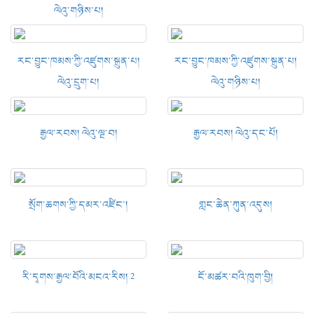
ལེའུ་གཉིས་པ།
རང་བྱུང་ཁམས་ཀྱི་འཛུགས་སྐྲུན་པ།
རང་བྱུང་ཁམས་ཀྱི་འཛུགས་སྐྲུན་པ།
ལེའུ་དྲུག་པ།
ལེའུ་གཉིས་པ།
རྒྱལ་རབས། ལེའུ་ལྔ་བ།
རྒྱལ་རབས། ལེའུ་དང་པོ།
སྲོག་ཆགས་ཀྱི་དམར་འཛིང་།
གླང་ཆེན་ཀུན་འདུས།
རི་དྭགས་རྒྱལ་བོའི་མངའ་རིས། 2
ངོ་མཚར་བའི་ཁུག་བྱི།