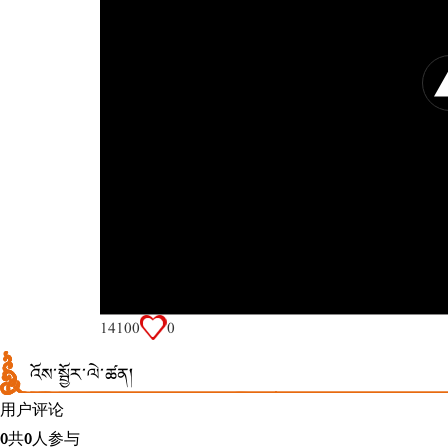
1410
0
0
འོས་སྦྱོར་ལེ་ཚན།
用户评论
0
共
0
人参与