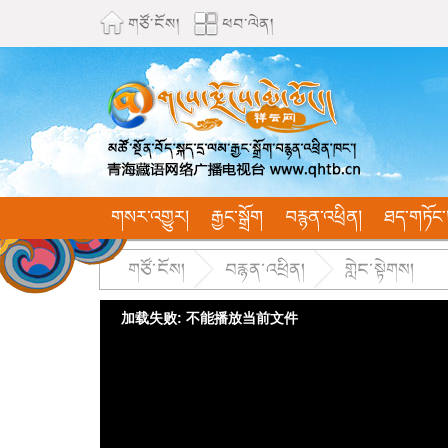
གཙོ་ངོས།
ཕབ་ལེན།
གསར་འགྱུར།
རྒྱང་སྒྲོག
བརྙན་འཕྲིན།
ཐད་གཏོང་
གཙོ་ངོས།
བརྙན་འཕྲིན།
གླེང་སྟེགས།
加载失败: 不能播放当前文件