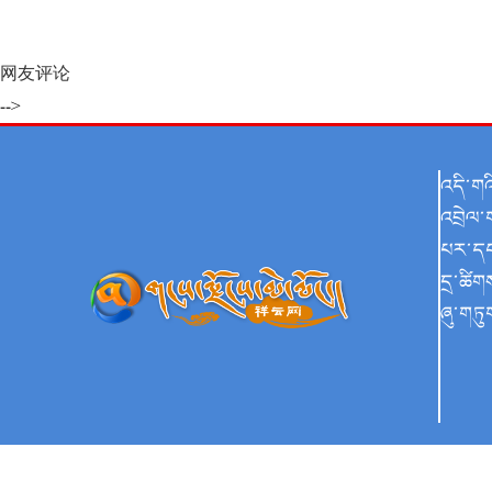
网友评论
-->
འདི་ག
འབྲེལ་
པར་ད
དྲ་ཚིག
ཞུ་གཏུ