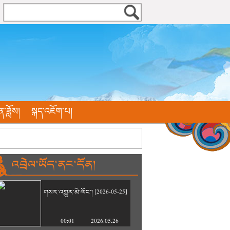
ན་ཟློས།
སྐད་འཇོག་པ།
འབྲེལ་ཡོད་ནང་དོན།
གསར་འགྱུར་མེ་ལོང་། [2026-05-25]
00:01
2026.05.26