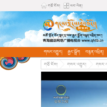
གཙོ་ངོས།
ཕབ་ལེན།
གསར་འགྱུར།
རྒྱང་སྒྲོག
བརྙན་འཕྲིན།
གཙོ་ངོས།
གསར་འགྱུར།
གསར་འགྱ