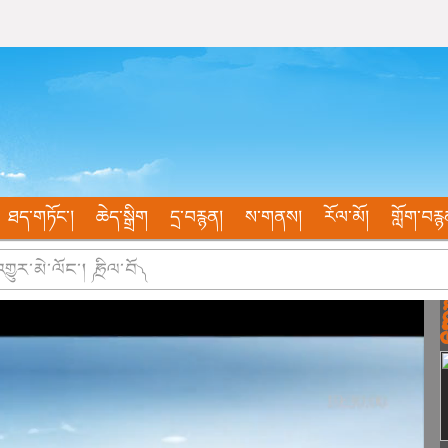
ཐད་གཏོང་།
ཆེད་སྒྲིག
དྲ་བརྙན།
ས་གནས།
རོལ་མོ།
གློག་བརྙ
ུར་མེ་ལོང་། ༼ ཧྲིལ་བོ ༽