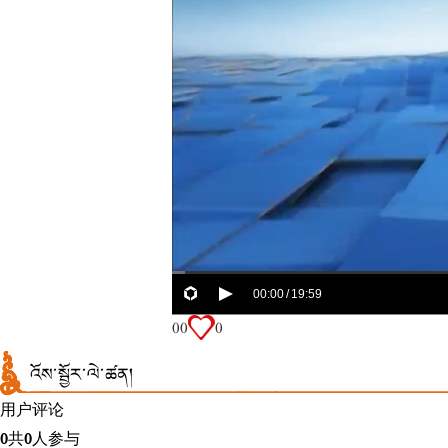
00:00
19:59
/
0
0
0
འོས་སྦྱོར་ལེ་ཚན།
用户评论
0
共
0
人参与