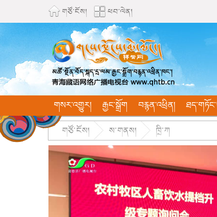
གཙོ་ངོས།
ཕབ་ལེན།
གསར་འགྱུར།
རྒྱང་སྒྲོག
བརྙན་འཕྲིན།
ཐད་གཏོང་
གཙོ་ངོས།
ས་གནས།
ཁྲི་ཀ