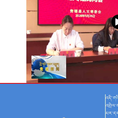
འདི་ག
འབྲེལ་
པར་ད