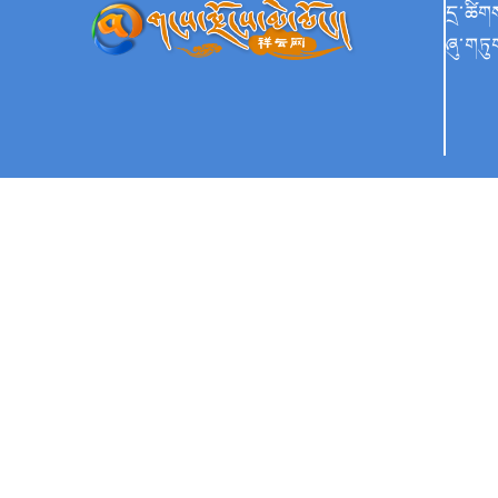
དྲ་ཚིག
ཞུ་གཏུ