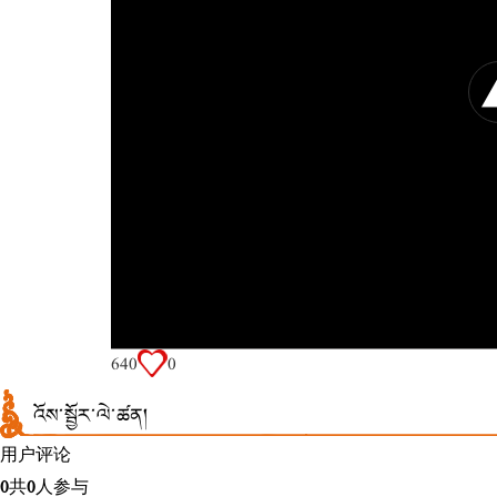
64
0
0
འོས་སྦྱོར་ལེ་ཚན།
用户评论
0
共
0
人参与