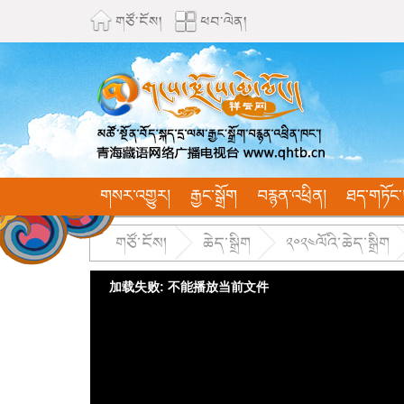
གཙོ་ངོས།
ཕབ་ལེན།
གསར་འགྱུར།
རྒྱང་སྒྲོག
བརྙན་འཕྲིན།
ཐད་གཏོང་
གཙོ་ངོས།
ཆེད་སྒྲིག
༢༠༢༤ལོའི་ཆེད་སྒྲིག
加载失败: 不能播放当前文件