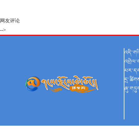
网友评论
-->
འདི་ག
འབྲེལ་
པར་ད
དྲ་ཚིག
ཞུ་གཏུ